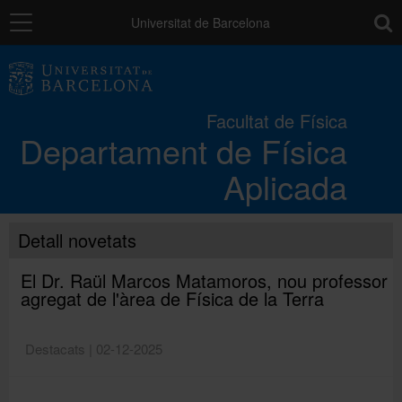
Navegació
toolb
Universitat de Barcelona
El Departament
Facultat de Física
Departament de Física
Docència
Aplicada
Recerca
Detall novetats
Contribucions
El Dr. Raül Marcos Matamoros, nou professor
agregat de l'àrea de Física de la Terra
Directori
Destacats | 02-12-2025