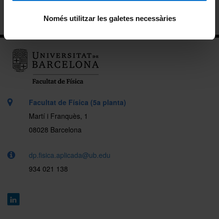
Ubicació
Només utilitzar les galetes necessàries
Facultat de Física (5a planta)
Martí i Franquès, 1
08028 Barcelona
dp.fisica.aplicada@ub.edu
934 021 138