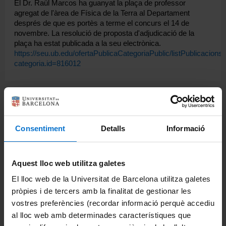
El Dr. Raül Marcos ha guanyat la plaça de professor
agregat de l'àrea de Física de la Terra al Departament
després de que es portès a terme el concurs el 14 de
novembre. La resolució de proposta d'adjudicació de la
plaça ha estat publicada a la seu electrònica.
https://seu.ub.edu/ofertaPublicaCategoriaPublic/listPublicacio
categoria.id=816012
Comparteix-ho:
Consentiment
Detalls
Informació
Imprimeix
Portals i intranets
Aquest lloc web utilitza galetes
Portal d'estudiants
El lloc web de la Universitat de Barcelona utilitza galetes
Intranet UB (PDI i PTGAS)
pròpies i de tercers amb la finalitat de gestionar les
vostres preferències (recordar informació perquè accediu
Campus Virtual
al lloc web amb determinades característiques que