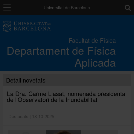
Navegació
toolb
Universitat de Barcelona
El Departament
Facultat de Física
Departament de Física
Docència
Aplicada
Recerca
Detall novetats
Contribucions
La Dra. Carme Llasat, nomenada presidenta
de l'Observatori de la Inundabilitat
Directori
Destacats | 18-10-2025