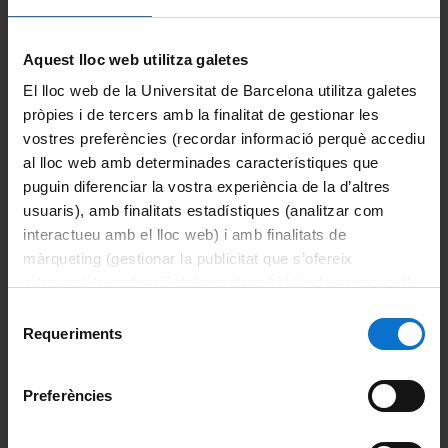
Aquest lloc web utilitza galetes
El lloc web de la Universitat de Barcelona utilitza galetes
pròpies i de tercers amb la finalitat de gestionar les
Comparteix-ho:
vostres preferències (recordar informació perquè accediu
al lloc web amb determinades característiques que
Imprimeix
puguin diferenciar la vostra experiència de la d’altres
usuaris), amb finalitats estadístiques (analitzar com
Portals i intranets
interactueu amb el lloc web) i amb finalitats de
Portal d'estudiants
màrqueting (gestionar la publicitat que s’ofereix
adequant-la en funció dels vostres hàbits de navegació).
Intranet UB (PDI i PTGAS)
Per obtenir més informació sobre les galetes podeu
Selecció
consultar la
Política de galetes del lloc web de la
Requeriments
de
Campus Virtual
Universitat de Barcelona
.
consentiment
Alumni UB
Preferències
El Departament