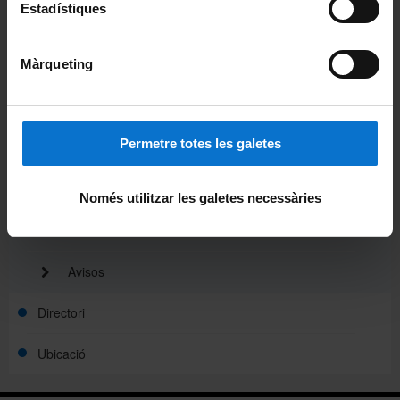
Estadístiques
Organització
Màrqueting
Membres
Normativa
Permetre totes les galetes
Actualitat
Notícies
Només utilitzar les galetes necessàries
Agenda
Avisos
Directori
Ubicació