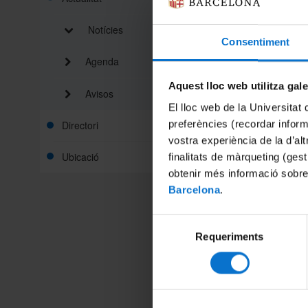
This pap
Pyrenee
Notícies
(availab
Consentiment
structur
world, a
Agenda
addresse
trends) 
Aquest lloc web utilitza gal
Avisos
Basque C
El lloc web de la Universitat 
massif a
preferències (recordar infor
Directori
also pos
Compens
vostra experiència de la d’al
associat
Ubicació
finalitats de màrqueting (gest
500
hPa
obtenir més informació sobre
fataliti
Barcelona
.
Pyrenees
to EUR 
than the
Selecció
number o
Requeriments
de
dominate
consentiment
the Iberi
Mediterra
events 
signific