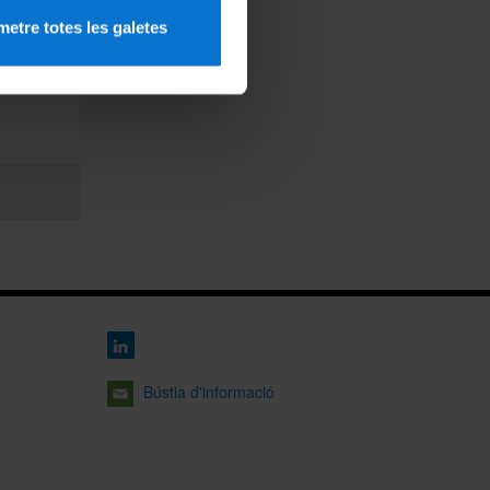
that
etre totes les galetes
Bústia d'informació