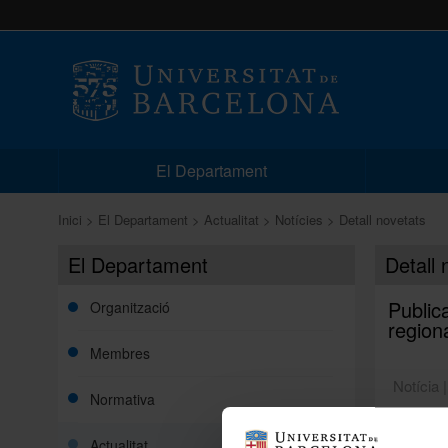
El Departament
Inici
El Departament
Actualitat
Notícies
Detall novetats
El Departament
Detall 
Public
Organització
region
Membres
Notícia 
Normativa
Actualitat