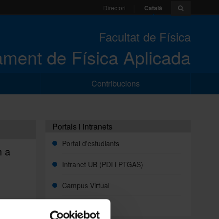
Català
Directori
Facultat de Física
ment de Física Aplicada
Contribucions
Portals i intranets
Portal d'estudiants
h a
Intranet UB (PDI i PTGAS)
Campus Virtual
Alumni UB