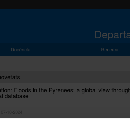
Departa
Docència
Recerca
novetats
ation: Floods in the Pyrenees: a global view throug
al database
| 07-10-2024