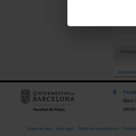
although 
shows a 
https://
Compart
Imprimei
Facult
Martí 
08028
Mapa del web
Avís legal
Portal de transparència
Polític