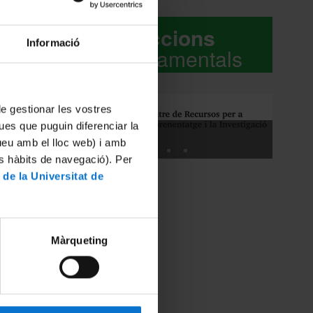
entire
Seccions
st, the
Informació
 in the
departamentals
cluding
, the
as the
 de gestionar les vostres
, it was
ues que puguin diferenciar la
BIBLIOTECA
tueu amb el lloc web) i amb
e and
es hàbits de navegació). Per
d 154
 de la Universitat de
he
ounting
vents
ighest
s are
Màrqueting
lweg on
 the
0.84
 but not