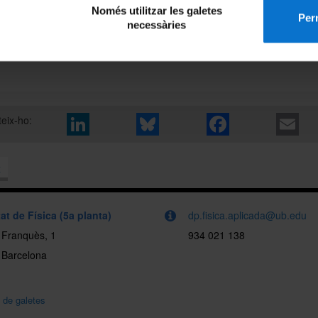
not significant for the most part. Nouvelle-Aquitaine is the only region 
Només utilitzar les galetes
Perm
positive and significant trend of 0.34
events per decade
.
necessàries
nhess.copernicus.org/articles/24/3423/2024/
eix-ho:
x
at de Física (5a planta)
dp.fisica.aplicada@ub.edu
i Franquès, 1
934 021 138
 Barcelona
a de galetes