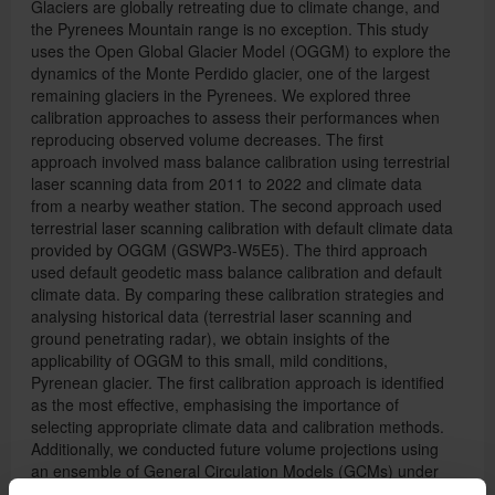
Glaciers are globally retreating due to climate change, and
the Pyrenees Mountain range is no exception. This study
uses the Open Global Glacier Model (OGGM) to explore the
dynamics of the Monte Perdido glacier, one of the largest
remaining glaciers in the Pyrenees. We explored three
calibration approaches to assess their performances when
reproducing observed volume decreases. The first
approach involved mass balance calibration using terrestrial
laser scanning data from 2011 to 2022 and climate data
from a nearby weather station. The second approach used
terrestrial laser scanning calibration with default climate data
provided by OGGM (GSWP3-W5E5). The third approach
used default geodetic mass balance calibration and default
climate data. By comparing these calibration strategies and
analysing historical data (terrestrial laser scanning and
ground penetrating radar), we obtain insights of the
applicability of OGGM to this small, mild conditions,
Pyrenean glacier. The first calibration approach is identified
as the most effective, emphasising the importance of
selecting appropriate climate data and calibration methods.
Additionally, we conducted future volume projections using
an ensemble of General Circulation Models (GCMs) under
the RCP2.6 and RCP8.5 scenarios. The results indicate a