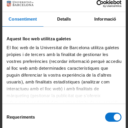
potential decrease in total ice volume ranging from 91.60%
to 95.16% by 2100, depending on the scenario. Overall, this
study contributes to the understanding of the Monte Perdido
Consentiment
Detalls
Informació
glacier’s behaviour and its response to climate change
through the calibration of the OGGM, while also providing
the first estimate of its future melting under different
Aquest lloc web utilitza galetes
emission scenarios.
http://dx.doi.org/10.18172/cig.5816
El lloc web de la Universitat de Barcelona utilitza galetes
pròpies i de tercers amb la finalitat de gestionar les
vostres preferències (recordar informació perquè accediu
al lloc web amb determinades característiques que
puguin diferenciar la vostra experiència de la d’altres
Comparteix-ho:
usuaris), amb finalitats estadístiques (analitzar com
interactueu amb el lloc web) i amb finalitats de
màrqueting (gestionar la publicitat que s’ofereix
Imprimeix
adequant-la en funció dels vostres hàbits de navegació).
Portals i intranets
Per obtenir més informació sobre les galetes podeu
Selecció
Portal d'estudiants
consultar la
Política de galetes del lloc web de la
Requeriments
de
Universitat de Barcelona
.
consentiment