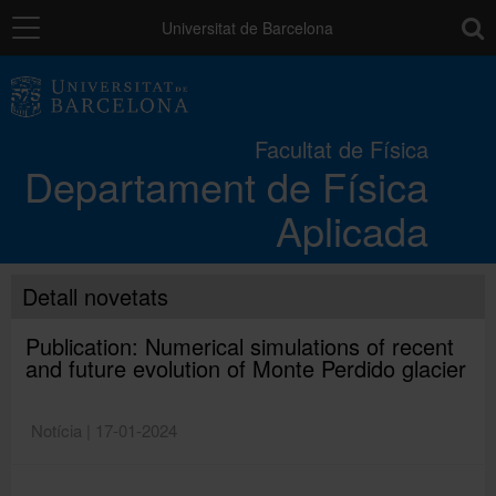
Navegació
toolb
Universitat de Barcelona
El Departament
Facultat de Física
Departament de Física
Docència
Aplicada
Recerca
Detall novetats
Contribucions
Publication: Numerical simulations of recent
and future evolution of Monte Perdido glacier
Directori
Notícia | 17-01-2024