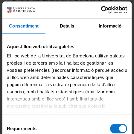
large drops, leading to higher radar reflectivity values
despite similar surface rainfall amounts. However, reflectivity
observed aloft by C-band radar and MRR does not present
the dependence on relative humidity found at ground level.
Consentiment
Detalls
Informació
Findings reported here increase our understanding of the
impact of low-level conditions on precipitation characteristics
and microphysical associated processes and may contribute
Aquest lloc web utilitza galetes
to improve correction schemes in operational weather radar
quantitative precipitation estimates.
El lloc web de la Universitat de Barcelona utilitza galetes
https://www.mdpi.com/2072-4292/18/3/509
pròpies i de tercers amb la finalitat de gestionar les
vostres preferències (recordar informació perquè accediu
al lloc web amb determinades característiques que
puguin diferenciar la vostra experiència de la d’altres
usuaris), amb finalitats estadístiques (analitzar com
Comparteix-ho:
interactueu amb el lloc web) i amb finalitats de
màrqueting (gestionar la publicitat que s’ofereix
Imprimeix
adequant-la en funció dels vostres hàbits de navegació).
Per obtenir més informació sobre les galetes podeu
Portals i intranets
Selecció
consultar la
Política de galetes del lloc web de la
Requeriments
de
Portal d'estudiants