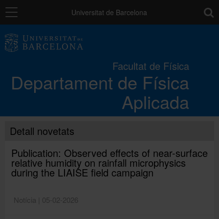
Navegació
toolb
Universitat de Barcelona
El Departament
Facultat de Física
Departament de Física
Docència
Aplicada
Recerca
Detall novetats
Contribucions
Publication: Observed effects of near-surface
relative humidity on rainfall microphysics
during the LIAISE field campaign
Directori
Notícia | 05-02-2026