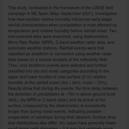
This study, conducted in the framework of the LIAISE field
campaign in NE Spain (May–September 2021), investigates
how near-surface relative humidity influences early-stage
rainfall characteristics when precipitation is most affected by
temperature and relative humidity before rainfall onset. Two
instrumented sites were examined, using disdrometers,
Micro Rain Radar (MRR), C-band weather radar data, and
automatic weather stations. Rainfall events were first
classified as stratiform or convective using weather radar
data based on a texture analysis of the reflectivity field.
Then, only stratiform events were selected and further
classified into dry and moist categories according to the
upper and lower terciles of near-surface (2 m) relative
humidity at the rainfall onset (dry < 54%; moist > 72%).
Results show that during dry events, the time delay between
the detection of precipitation at ~750 m above ground level
(AGL) (by MRR or C-band radar) and its arrival at the
surface (measured by the disdrometer) is consistently
longer than during moist events, indicating possible
evaporation of raindrops during their descent. Surface drop
size distributions also differ: dry cases have generally fewer
small drops (with diameters < 0.8 mm) but relatively more