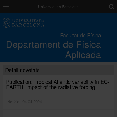
Navegació
toolb
Universitat de Barcelona
El Departament
Facultat de Física
Departament de Física
Docència
Aplicada
Recerca
Detall novetats
Contribucions
Publication: Tropical Atlantic variability in EC-
EARTH: impact of the radiative forcing
Directori
Notícia | 04-04-2024