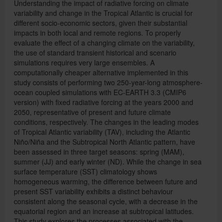
Understanding the impact of radiative forcing on climate
variability and change in the Tropical Atlantic is crucial for
different socio-economic sectors, given their substantial
impacts in both local and remote regions. To properly
evaluate the effect of a changing climate on the variability,
the use of standard transient historical and scenario
simulations requires very large ensembles. A
computationally cheaper alternative implemented in this
study consists of performing two 250-year-long atmosphere-
ocean coupled simulations with EC-EARTH 3.3 (CMIP6
version) with fixed radiative forcing at the years 2000 and
2050, representative of present and future climate
conditions, respectively. The changes in the leading modes
of Tropical Atlantic variability (TAV), including the Atlantic
Niño/Niña and the Subtropical North Atlantic pattern, have
been assessed in three target seasons: spring (MAM),
summer (JJ) and early winter (ND). While the change in sea
surface temperature (SST) climatology shows
homogeneous warming, the difference between future and
present SST variability exhibits a distinct behaviour
consistent along the seasonal cycle, with a decrease in the
equatorial region and an increase at subtropical latitudes.
This study explores the processes associated with the