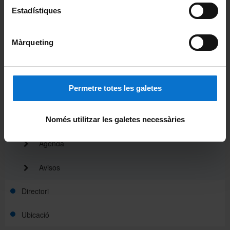
El Departament
Estadístiques
Organització
Màrqueting
Membres
Normativa
Permetre totes les galetes
Actualitat
Notícies
Només utilitzar les galetes necessàries
Agenda
Avisos
Directori
Ubicació