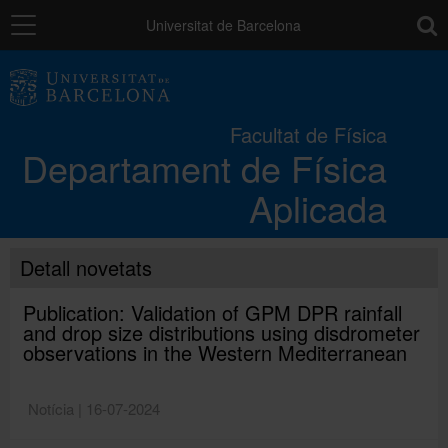
Navegació
toolb
Universitat de Barcelona
El Departament
Facultat de Física
Departament de Física
Docència
Aplicada
Recerca
Detall novetats
Contribucions
Publication: Validation of GPM DPR rainfall
and drop size distributions using disdrometer
observations in the Western Mediterranean
Directori
Notícia | 16-07-2024