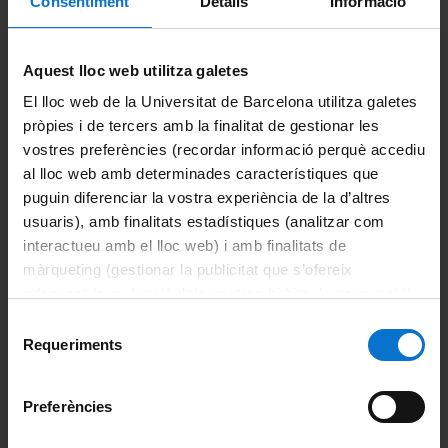
Consentiment
Detalls
Informació
a substantial overestimation of stratiform cases compared to
disdrometer observations were found.
https://www.mdpi.com/2072-4292/16/14/2594
Aquest lloc web utilitza galetes
El lloc web de la Universitat de Barcelona utilitza galetes
pròpies i de tercers amb la finalitat de gestionar les
Comparteix-ho:
vostres preferències (recordar informació perquè accediu
al lloc web amb determinades característiques que
puguin diferenciar la vostra experiència de la d’altres
Imprimeix
usuaris), amb finalitats estadístiques (analitzar com
Portals i intranets
interactueu amb el lloc web) i amb finalitats de
màrqueting (gestionar la publicitat que s’ofereix
Portal d'estudiants
adequant-la en funció dels vostres hàbits de navegació).
Intranet UB (PDI i PTGAS)
Per obtenir més informació sobre les galetes podeu
Selecció
consultar la
Política de galetes del lloc web de la
Requeriments
de
Campus Virtual
Universitat de Barcelona
.
consentiment
Alumni UB
Preferències