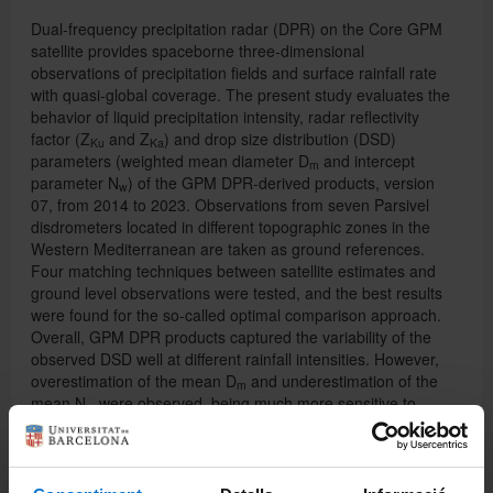
Dual-frequency precipitation radar (DPR) on the Core GPM
satellite provides spaceborne three-dimensional
observations of precipitation fields and surface rainfall rate
with quasi-global coverage. The present study evaluates the
behavior of liquid precipitation intensity, radar reflectivity
factor (Z
and Z
) and drop size distribution (DSD)
Ku
Ka
parameters (weighted mean diameter D
and intercept
m
parameter N
) of the GPM DPR-derived products, version
w
07, from 2014 to 2023. Observations from seven Parsivel
disdrometers located in different topographic zones in the
Western Mediterranean are taken as ground references.
Four matching techniques between satellite estimates and
ground level observations were tested, and the best results
were found for the so-called optimal comparison approach.
Overall, GPM DPR products captured the variability of the
observed DSD well at different rainfall intensities. However,
overestimation of the mean D
and underestimation of the
m
mean N
were observed, being much more sensitive to
w
errors in drop diameters larger than 1.5 mm. Moreover, the
lowest errors were found for radar reflectivity factor and D
,
m
and the highest for N
and rainfall rate. In addition, the GPM
w
DPR convective and stratiform classification was tested, and