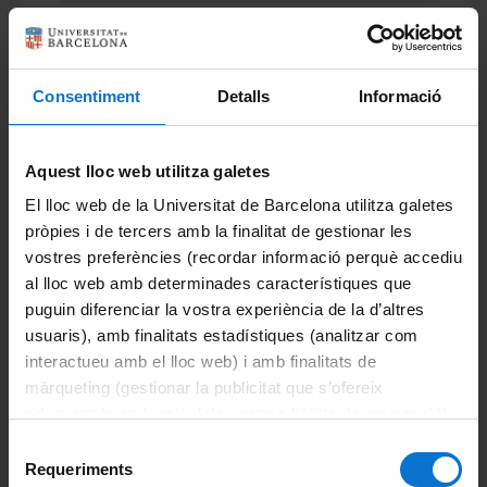
Consentiment
Detalls
Informació
Comparteix-ho:
Aquest lloc web utilitza galetes
Portals i intranets
El lloc web de la Universitat de Barcelona utilitza galetes
Portal d'estudiants
pròpies i de tercers amb la finalitat de gestionar les
vostres preferències (recordar informació perquè accediu
Intranet UB (PDI i PTGAS)
al lloc web amb determinades característiques que
puguin diferenciar la vostra experiència de la d’altres
Campus Virtual
usuaris), amb finalitats estadístiques (analitzar com
interactueu amb el lloc web) i amb finalitats de
Alumni UB
màrqueting (gestionar la publicitat que s’ofereix
El Departament
adequant-la en funció dels vostres hàbits de navegació).
Per obtenir més informació sobre les galetes podeu
Selecció
Història
consultar la
Política de galetes del lloc web de la
Requeriments
de