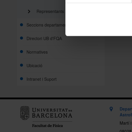
Representants a les Comissions
Seccions departamentals
Directori UB d'FQA
Normatives
Ubicació
Intranet i Suport
Depar
Astrof
Martí 
08028