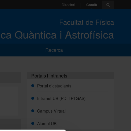
Català
Directori
Facultat de Física
ca Quàntica i Astrofísica
Recerca
Portals i intranets
Portal d'estudiants
Intranet UB (PDI i PTGAS)
Campus Virtual
Alumni UB