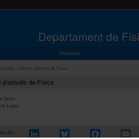
Departament de Físi
Docència
'estudis
Consell d'estudis de Física
 d'estudis de Física
p Taron
rio López
eix-ho: