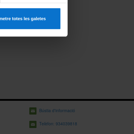
etre totes les galetes
Bústia d'informació
Telèfon: 934039818