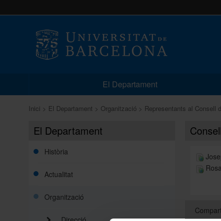
El Departament
Inici
El Departament
Organització
Representants al Consell d
El Departament
Consell
Història
Jose
Rosa
Actualitat
Organització
Compart
Direcció