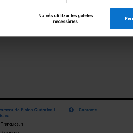
Només utilitzar les galetes
Perm
necessàries
tament de Física Quàntica i
Contacte
ísica
i Franquès, 1
 Barcelona