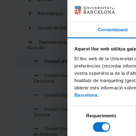
Administració
Consell de Departament
Consentiment
Representants al Consell
d'estudis
Aquest lloc web utilitza gal
El lloc web de la Universitat 
Consell d'estudis de Física
preferències (recordar infor
vostra experiència de la d’al
Consell d’estudis d’Enginyeria
Electrònica
finalitats de màrqueting (gest
obtenir més informació sobre
Consell d'estudis de Química
Barcelona
.
Consell d’estudis d’Enginyeria
Selecció
Química
Requeriments
de
consentiment
Consell d'estudis d'Enginyeria
de Materials