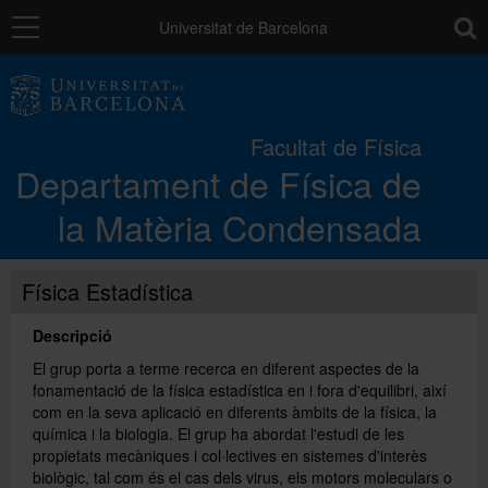
Navegació
toolb
Universitat de Barcelona
El Departament
Facultat de Física
Departament de Física de
Docència
la Matèria Condensada
Recerca
Física Estadística
Directori
Descripció
El grup porta a terme recerca en diferent aspectes de la
fonamentació de la física estadística en i fora d'equilibri, així
com en la seva aplicació en diferents àmbits de la física, la
química i la biologia. El grup ha abordat l'estudi de les
propietats mecàniques i col·lectives en sistemes d'interès
biològic, tal com és el cas dels virus, els motors moleculars o