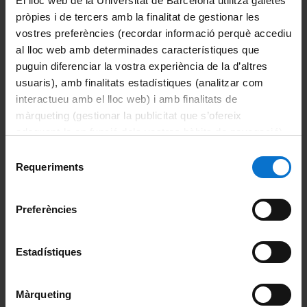
Miguel Rubí Capaceti
El lloc web de la Universitat de Barcelona utilitza galetes
pròpies i de tercers amb la finalitat de gestionar les
Oriol Vilanova Gabarrón
vostres preferències (recordar informació perquè accediu
Luis Enrique Coronas Serna
al lloc web amb determinades característiques que
puguin diferenciar la vostra experiència de la d’altres
Instituts de Recerca
usuaris), amb finalitats estadístiques (analitzar com
interactueu amb el lloc web) i amb finalitats de
Institut de Nanociència i Nanotecnologia
màrqueting (gestionar la publicitat que s’ofereix
Institut of Complex Systems
adequant-la en funció dels vostres hàbits de navegació).
Per obtenir més informació sobre les galetes podeu
Selecció
Portals i intranets
consultar la
Política de galetes del lloc web de la
Requeriments
de
Universitat de Barcelona
.
Portal d'estudiants
consentiment
Preferències
Intranet UB (PDI i PTGAS)
Campus Virtual
Estadístiques
Alumni UB
Màrqueting
Beques