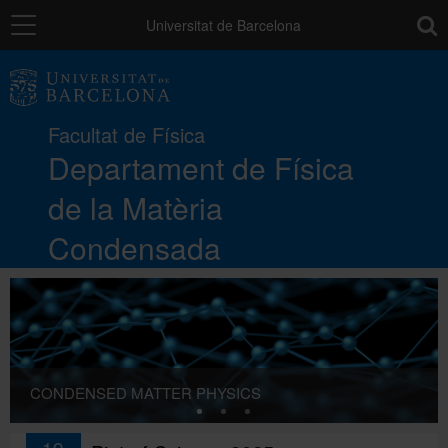
Navegació
toolb
Universitat de Barcelona
El Departament
Facultat de Física
Docència
Departament de Física
de la Matèria
Recerca
Condensada
Directori
CONDENSED MATTER PHYSICS
19