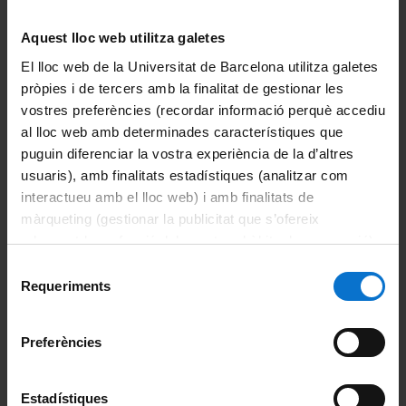
Aquest lloc web utilitza galetes
El lloc web de la Universitat de Barcelona utilitza galetes
pròpies i de tercers amb la finalitat de gestionar les
vostres preferències (recordar informació perquè accediu
al lloc web amb determinades característiques que
puguin diferenciar la vostra experiència de la d’altres
Dates:
usuaris), amb finalitats estadístiques (analitzar com
interactueu amb el lloc web) i amb finalitats de
19-05-2025
màrqueting (gestionar la publicitat que s’ofereix
Horari:
adequant-la en funció dels vostres hàbits de navegació).
19:30
Per obtenir més informació sobre les galetes podeu
Selecció
consultar la
Política de galetes del lloc web de la
Requeriments
Afegeix-ho a l'agenda
(iCal)
de
Universitat de Barcelona
.
consentiment
Pint of Science Barcelona 2025
Preferències
Pint of Science is back! Check this
page
for the full local
program
Estadístiques