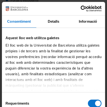
Intranet UB (PDI i PTGAS)
Campus Virtual
Consentiment
Detalls
Informació
Alumni UB
Aquest lloc web utilitza galetes
El Departament
El lloc web de la Universitat de Barcelona utilitza galetes
pròpies i de tercers amb la finalitat de gestionar les
Presentació
vostres preferències (recordar informació perquè accediu
al lloc web amb determinades característiques que
Organització
puguin diferenciar la vostra experiència de la d’altres
usuaris), amb finalitats estadístiques (analitzar com
Membres
interactueu amb el lloc web) i amb finalitats de
Normativa
màrqueting (gestionar la publicitat que s’ofereix
adequant-la en funció dels vostres hàbits de navegació).
Reglament
Per obtenir més informació sobre les galetes podeu
Selecció
consultar la
Política de galetes del lloc web de la
Requeriments
de