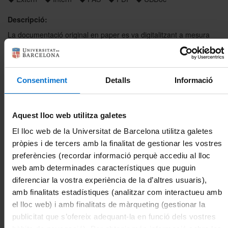
Descripció:
La documentació original en paper es va digitalitzant a mesura
que hi ha la possibilitat i en el marc de la normativa aplicable, a fi
de facilitar la consulta als usuaris.
Es poden consultar les imatges digitalitzades a través del botó
'mosaic'.
Consentiment
Detalls
Informació
Aquest lloc web utilitza galetes
El lloc web de la Universitat de Barcelona utilitza galetes
També es poden consultar les imatges a través del visor i
pròpies i de tercers amb la finalitat de gestionar les vostres
seleccionar el botó de 'reportatge'. En aquest exemple, es mostra
el reportatge de l'expedient digitalitzat de Jaume Vicens Vives.
preferències (recordar informació perquè accediu al lloc
web amb determinades característiques que puguin
diferenciar la vostra experiència de la d’altres usuaris),
amb finalitats estadístiques (analitzar com interactueu amb
el lloc web) i amb finalitats de màrqueting (gestionar la
publicitat que s’ofereix adequant-la en funció dels vostres