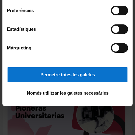
consentiment
Preferències
XERRADES KM 0 SOBRE ARXIUS I GESTIÓ DOCUMENTAL
Notícia | 07-01-2025
Estadístiques
Màrqueting
Octubre de jornades
Permetre totes les galetes
Notícia | 21-10-2024
Només utilitzar les galetes necessàries