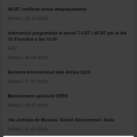
idCAT certificat sense desplaçaments
Notícia | 29-10-2025
Intervenció programada al servei T-CAT i idCAT per al dia
15 d'octubre a les 15:00
AOC
Notícia | 30-09-2025
Setmana Internacional dels Arxius 2025
Notícia | 21-07-2025
Manteniment aplicació ERES
Notícia | 18-07-2025
10a Jornada de Museus, Gestió Documental i Arxiu
Notícia | 31-03-2025