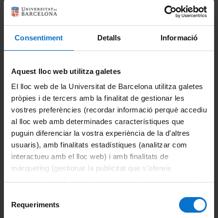
Novetats a la Seu electrònica
Notícia | 25-02-2025
Consentiment
Detalls
Informació
Nou catàleg de tràmits de la Seu Electrònica
Notícia | 12-02-2025
Aquest lloc web utilitza galetes
Abeurant-se en les fonts primàries per nodrir mestres i
El lloc web de la Universitat de Barcelona utilitza galetes
alumnat en l’etapa de primària
pròpies i de tercers amb la finalitat de gestionar les
Notícia | 17-01-2025
vostres preferències (recordar informació perquè accediu
al lloc web amb determinades característiques que
puguin diferenciar la vostra experiència de la d’altres
usuaris), amb finalitats estadístiques (analitzar com
interactueu amb el lloc web) i amb finalitats de
màrqueting (gestionar la publicitat que s’ofereix
adequant-la en funció dels vostres hàbits de navegació).
Per obtenir més informació sobre les galetes podeu
Selecció
consultar la
Política de galetes del lloc web de la
Requeriments
de
Universitat de Barcelona
.