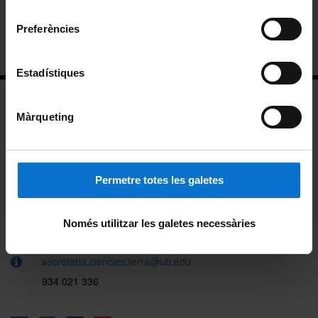
consentiment
Timetables
Preferències
Information for prospective students
Estadístiques
Màrqueting
Permetre totes les galetes
Facultad de Ciencias de la Tierra
Martí i Franqués, s/n
Només utilitzar les galetes necessàries
08028 Barcelona
secretaria.ciencies.terra@ub.edu
934 021 336