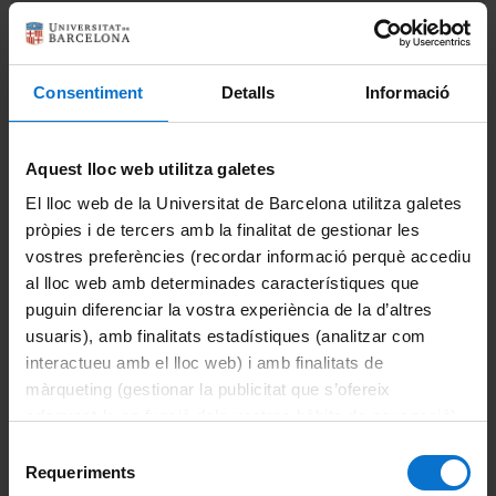
About the master's degree
Introduction
Institutions and companies
Consentiment
Detalls
Informació
Academic calendar
Directory
Assessment
Aquest lloc web utilitza galetes
El lloc web de la Universitat de Barcelona utilitza galetes
Course plans
Català
pròpies i de tercers amb la finalitat de gestionar les
vostres preferències (recordar informació perquè accediu
Credit recognition
al lloc web amb determinades característiques que
Español
puguin diferenciar la vostra experiència de la d’altres
Final project
usuaris), amb finalitats estadístiques (analitzar com
Grants and financial aid
interactueu amb el lloc web) i amb finalitats de
màrqueting (gestionar la publicitat que s’ofereix
Mobility
adequant-la en funció dels vostres hàbits de navegació).
Per obtenir més informació sobre les galetes podeu
Selecció
Organization and teaching methodology
consultar la
Política de galetes del lloc web de la
Requeriments
de
Universitat de Barcelona
.