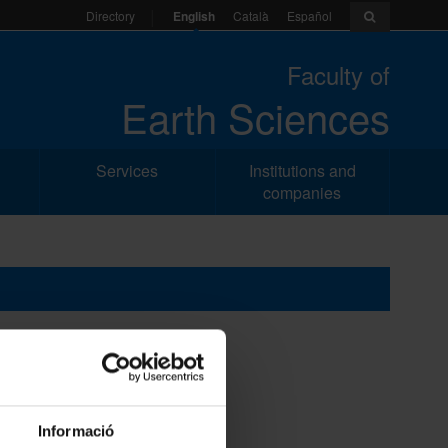
English
Català
Español
Directory
Faculty of
Earth Sciences
Services
Institutions and
companies
Informació