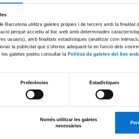
etes
de Barcelona utilitza galetes pròpies i de tercers amb la finalitat
mació perquè accediu al lloc web amb determinades característiq
tres usuaris), amb finalitats estadístiques (analitzar com interac
ionar la publicitat que s’ofereix adequant-la en funció dels vostr
 les galetes podeu consultar la
Política de galetes del lloc web
Preferències
Estadístiques
Només utilitzar les galetes
Perm
necessàries