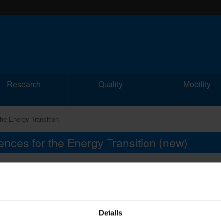
Research
Quality
Mobility
he Energy Transition
iences for the Energy Transition
(new)
recognition
Detalls