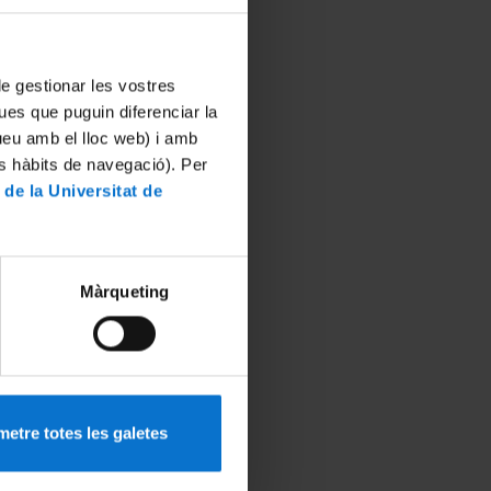
 de gestionar les vostres
ues que puguin diferenciar la
tueu amb el lloc web) i amb
es hàbits de navegació). Per
 de la Universitat de
Màrqueting
etre totes les galetes