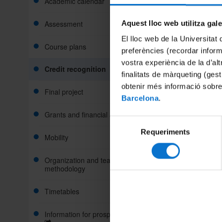
Academic calendar
Assessment
Aquest lloc web utilitza gal
El lloc web de la Universitat 
Course plans
preferències (recordar infor
vostra experiència de la d’al
Credit recognition
finalitats de màrqueting (gest
obtenir més informació sobre
Final project
Barcelona
.
Grants and financial aid
Selecció
Requeriments
de
Mobility
consentiment
Organization and teaching
methodology
Timetables
Information for prospective students