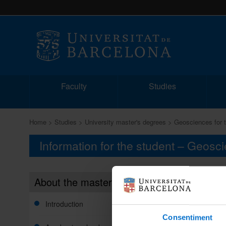
Faculty
Studies
Home
Studies
University master's degrees
Geosciences for t
Information for the student – Geosc
About the master's degree
Credit 
Share:
Introduction
Consentiment