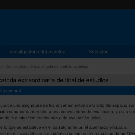
Investigación e innovación
Servicios
o
Convocatoria extraordinaria de final de estudios
toria extraordinaria de final de estudios
ión general
cula de una asignatura de los enseñamientos de Grado del espacio eu
ción superior da derecho a una convocatoria de evaluación, ya sea c
ión de la evaluación continuada o de evaluación única.
e lo que se establece en el párrafo anterior, el alumnado el cual, al
rse en el inicio del curso académico se les reste un máximo de un 10