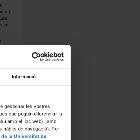
na
ndrán
tura.
se en
s,
luación
Informació
 de gestionar les vostres
n es en
n es en
ues que puguin diferenciar la
ico.
tueu amb el lloc web) i amb
iodo de
o a la
es hàbits de navegació). Per
bre de
rzo de
 de la Universitat de