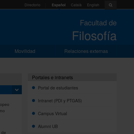
Español
Català
English
Directorio
Facultad de
Filosofía
Movilidad
Relaciones externas
Portales e intranets
Portal de estudiantes
Intranet (PDI y PTGAS)
ropeo
omo
Campus Virtual
Alumni UB
% de