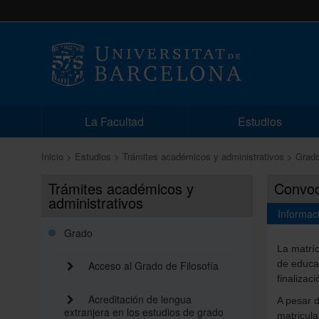
La Facultad
Estudios
Inicio
Estudios
Trámites académicos y administrativos
Grad
Trámites académicos y
Convoca
administrativos
Informac
Grado
La matrí
de educa
Acceso al Grado de Filosofía
finalizac
Acreditación de lengua
A pesar d
extranjera en los estudios de grado
matricula