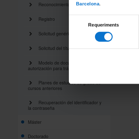
Barcelona
.
Reconocimiento de créditos
Selecció
Registro
Requeriments
de
Solicitud genérica
consentiment
Solicitud del título de grado
Modelo de documentación de
autorización para trámites
Planes de estudios de grado de
cursos anteriores
Recuperación del identificador y
la contraseña
Máster
Doctorado