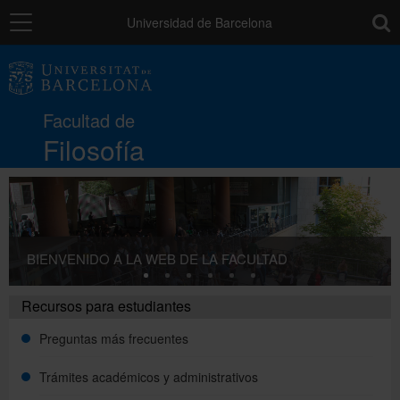
Navegación
toolb
Universidad de Barcelona
La Facultad
Facultad de
Estudios
Filosofía
Investigación e innovación
BIENVENIDO A LA WEB DE LA FACULTAD
Servicios
Recursos para estudiantes
Movilidad
Preguntas más frecuentes
Trámites académicos y administrativos
Relaciones externas