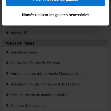
Portal de estudiantes
Intranet (PDI y PTGAS)
Només utilitzar les galetes necessàries
Campus Virtual
Alumni UB
Webs de interés
Barcelona Pensa
Convivium: Revista de Filosofia
Aurora: papeles del seminario María Zambrano
Astrolabio: revista internacional de Filosofía
Lectora: revista de dones i textualitat
Compàs d'amalgama