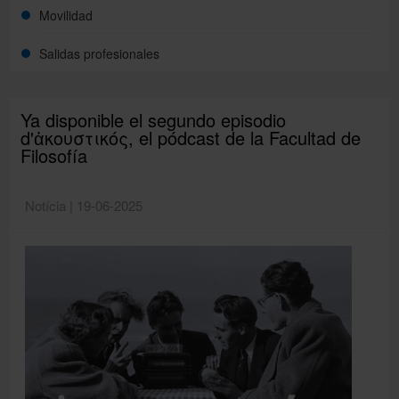
Movilidad
Directorio
Salidas profesionales
Català
Ya disponible el segundo episodio
d'ἀκουστικός, el pódcast de la Facultad de
Filosofía
English
Notícia | 19-06-2025