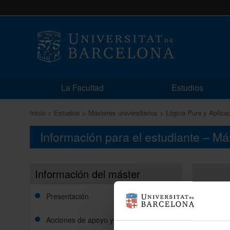
La Facultad
Estudios
Inicio
Estudios
Másteres universitarios
Lógica Pura y Aplica
Información para el estudiante – M
Información del máster
Presentación
Acciones de apoyo y orientación