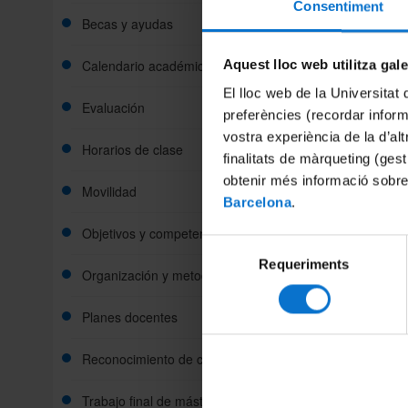
Consentiment
Becas y ayudas
Calendario académico
Aquest lloc web utilitza gal
El lloc web de la Universitat 
Evaluación
preferències (recordar infor
vostra experiència de la d’al
Horarios de clase
finalitats de màrqueting (gest
obtenir més informació sobre
Movilidad
Barcelona
.
Objetivos y competencias
Selecció
Requeriments
de
Organización y metodología docente
consentiment
Planes docentes
Reconocimiento de créditos
Trabajo final de máster