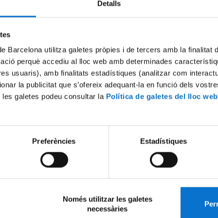
Detalls
etes
de Barcelona utilitza galetes pròpies i de tercers amb la finalitat
mació perquè accediu al lloc web amb determinades característiq
tres usuaris), amb finalitats estadístiques (analitzar com interac
ionar la publicitat que s’ofereix adequant-la en funció dels vostr
 les galetes podeu consultar la
Política de galetes del lloc web
Preferències
Estadístiques
Només utilitzar les galetes
Perm
necessàries