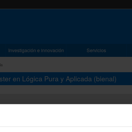
Investigación e innovación
Servicios
da
áster en Lógica Pura y Aplicada
(bienal)