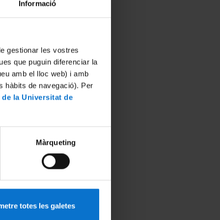
Informació
 de gestionar les vostres
ues que puguin diferenciar la
tueu amb el lloc web) i amb
es hàbits de navegació). Per
 de la Universitat de
Màrqueting
etre totes les galetes