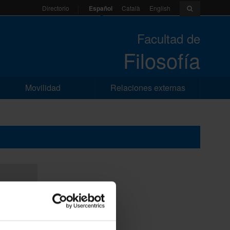
Español
Català
English
Directorio
Facultad de
Filosofía
Movilidad
Relaciones externas