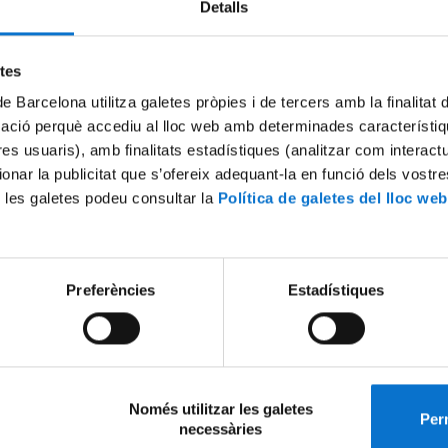
Detalls
etes
de Barcelona utilitza galetes pròpies i de tercers amb la finalitat
mació perquè accediu al lloc web amb determinades característiq
tres usuaris), amb finalitats estadístiques (analitzar com interac
ionar la publicitat que s’ofereix adequant-la en funció dels vostr
 les galetes podeu consultar la
Política de galetes del lloc web
Preferències
Estadístiques
Només utilitzar les galetes
Perm
necessàries