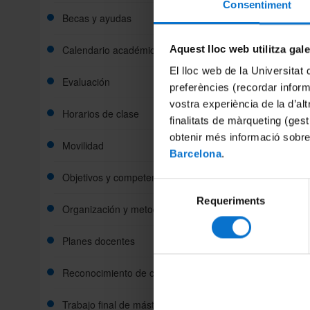
Consentiment
Becas y ayudas
Calendario académico
Aquest lloc web utilitza gal
El lloc web de la Universitat 
Evaluación
preferències (recordar infor
vostra experiència de la d’al
Horarios de clase
finalitats de màrqueting (gest
obtenir més informació sobre
Movilidad
Barcelona
.
Objetivos y competencias
Selecció
Requeriments
de
Organización y metodología docente
consentiment
Planes docentes
Reconocimiento de créditos
Trabajo final de máster