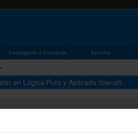
Investigación e innovación
Servicios
da
áster en Lógica Pura y Aplicada
(bienal)