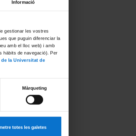
Informació
 de gestionar les vostres
ues que puguin diferenciar la
tueu amb el lloc web) i amb
es hàbits de navegació). Per
 de la Universitat de
Màrqueting
etre totes les galetes