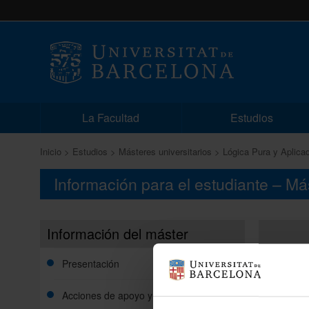
La Facultad
Estudios
Inicio
Estudios
Másteres universitarios
Lógica Pura y Aplica
Información para el estudiante – M
Información del máster
Presentación
Acciones de apoyo y orientación