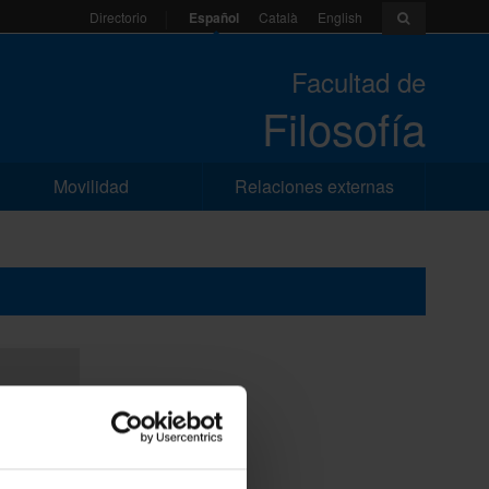
Español
Català
English
Directorio
Facultad de
Filosofía
Movilidad
Relaciones externas