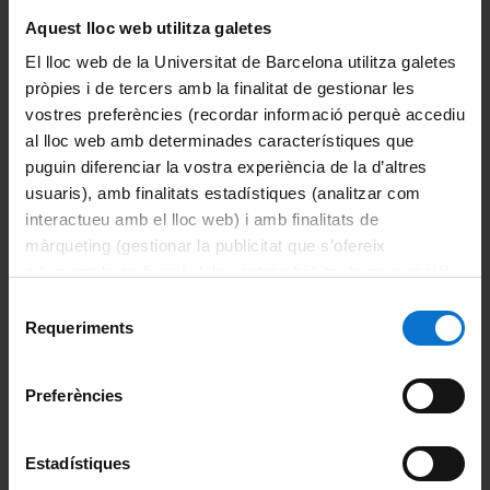
Aquest lloc web utilitza galetes
La Facultat
El lloc web de la Universitat de Barcelona utilitza galetes
Coneix la facultat
pròpies i de tercers amb la finalitat de gestionar les
vostres preferències (recordar informació perquè accediu
Organització i estructura
al lloc web amb determinades característiques que
puguin diferenciar la vostra experiència de la d’altres
Sistema de qualitat
usuaris), amb finalitats estadístiques (analitzar com
interactueu amb el lloc web) i amb finalitats de
Activitat de la facultat
màrqueting (gestionar la publicitat que s’ofereix
adequant-la en funció dels vostres hàbits de navegació).
Acte de graduació
Per obtenir més informació sobre les galetes podeu
Selecció
consultar la
Política de galetes del lloc web de la
Requeriments
de
Actualitat
Universitat de Barcelona
.
consentiment
Notícies
Preferències
Avisos
Estadístiques
Agenda