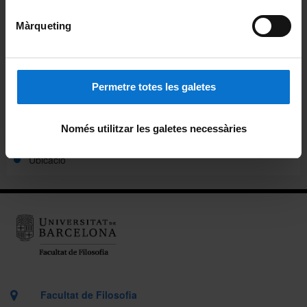
Màrqueting
Pòdcast ἀκουστικός (akoustikós)
Beques de col·laboració
Permetre totes les galetes
Alumni
Carnet pels alumnes i personal de la Facultat
Només utilitzar les galetes necessàries
Ubicació
Facultat de Filosofia