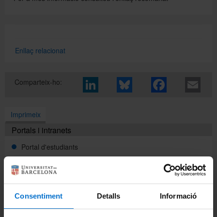
Directori
Enllaç relacionat
Español
Comparteix-ho:
English
Imprimeix
Portals i intranets
Portal d'estudiants
Intranet UB (PDI i PTGAS)
Campus Virtual
Consentiment
Detalls
Informació
Alumni UB