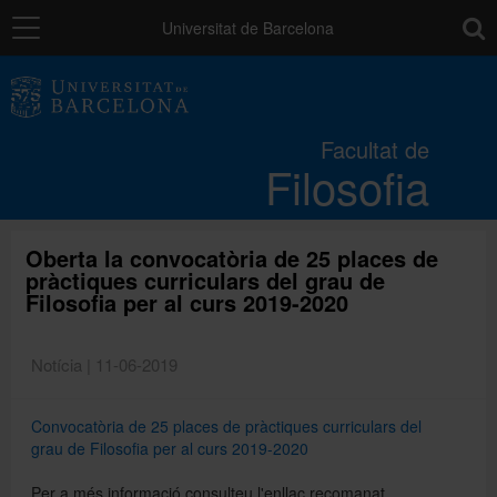
Navegació
toolb
Universitat de Barcelona
La Facultat
Facultat de
Filosofia
Estudis
Recerca i innovació
Oberta la convocatòria de 25 places de
pràctiques curriculars del grau de
Filosofia per al curs 2019-2020
Serveis
Notícia | 11-06-2019
Mobilitat
Convocatòria de 25 places de pràctiques curriculars del
grau de Filosofia per al curs 2019-2020
Relacions externes
Per a més informació consulteu l'enllaç recomanat