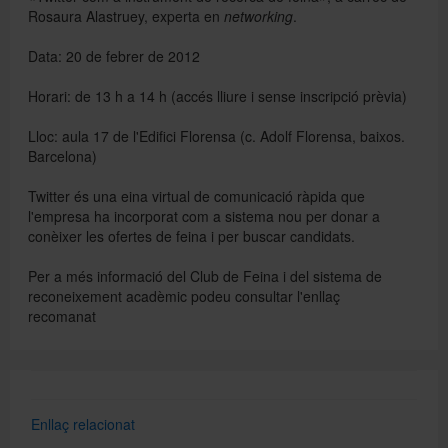
Rosaura Alastruey, experta en
networking
.
Data: 20 de febrer de 2012
Directori
Horari: de 13 h a 14 h (accés lliure i sense inscripció prèvia)
Español
Lloc: aula 17 de l'Edifici Florensa (c. Adolf Florensa, baixos.
Barcelona)
Twitter és una eina virtual de comunicació ràpida que
English
l'empresa ha incorporat com a sistema nou per donar a
conèixer les ofertes de feina i per buscar candidats.
Per a més informació del Club de Feina i del sistema de
reconeixement acadèmic podeu consultar l'enllaç
recomanat
Enllaç relacionat