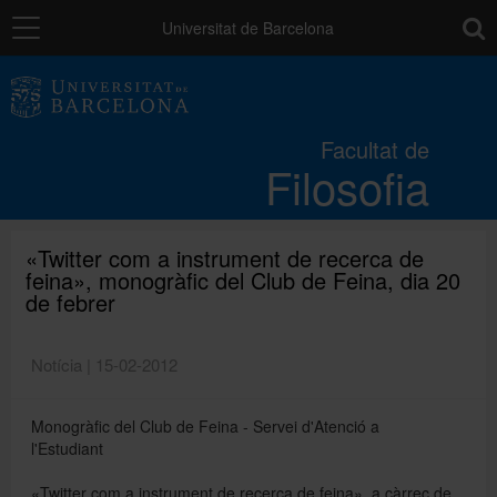
Navegació
toolb
Universitat de Barcelona
La Facultat
Facultat de
Filosofia
Estudis
Recerca i innovació
«Twitter com a instrument de recerca de
feina», monogràfic del Club de Feina, dia 20
de febrer
Serveis
Notícia | 15-02-2012
Mobilitat
Monogràfic del Club de Feina - Servei d'Atenció a
l'Estudiant
Relacions externes
«Twitter com a instrument de recerca de feina», a càrrec de