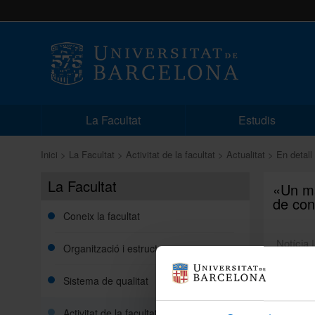
La Facultat
Estudis
Inici
La Facultat
Activitat de la facultat
Actualitat
En detall
La Facultat
«Un ma
de con
Coneix la facultat
Notícia 
Organització i estructura
Sistema de qualitat
Organitz
Anna Li
Tema: Jo
Activitat de la facultat