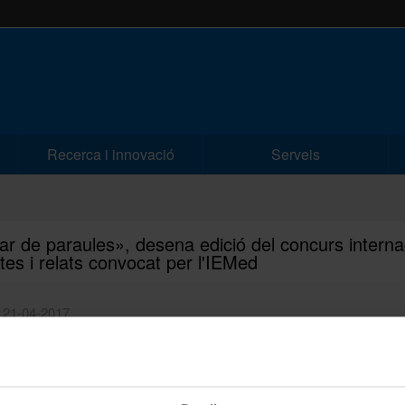
Recerca i innovació
Serveis
r de paraules», desena edició del concurs interna
tes i relats convocat per l'IEMed
| 21-04-2017
a: Institut Europeu de la Mediterrània, amb la col·laboració de la Fund
ndh.
ves, estereotips i radicalització