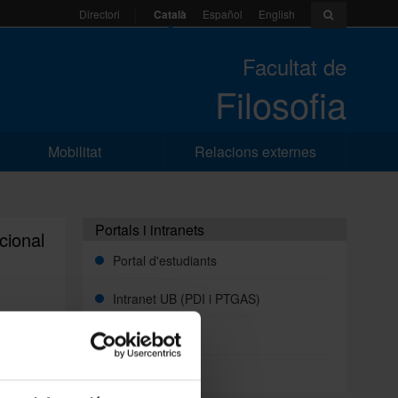
Català
Español
English
Directori
Facultat de
Filosofia
Mobilitat
Relacions externes
Portals i intranets
cional
Portal d'estudiants
Intranet UB (PDI i PTGAS)
Campus Virtual
ació
Alumni UB