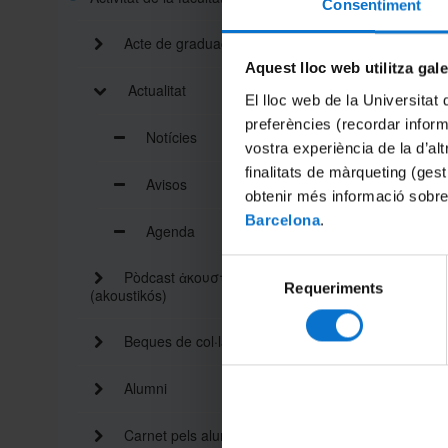
Consentiment
S'adreça
Acte de graduació
euromedi
Aquest lloc web utilitza gal
Actualitat
La convo
El lloc web de la Universitat 
preferències (recordar infor
Consulte
Notícies
vostra experiència de la d’al
Consulte
finalitats de màrqueting (gest
Avisos
obtenir més informació sobre
Barcelona
.
Agenda
Selecció
Pòdcast ἀκουστικός
Requeriments
de
(akoustikós)
Enllaç r
consentiment
Beques de col·laboració
Compart
Alumni
Imprimei
Carnet pels alumnes i personal