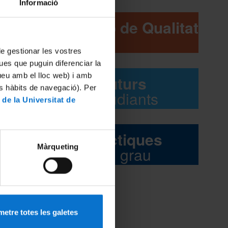
Informació
Comissió de Qualitat
 de gestionar les vostres
ues que puguin diferenciar la
tueu amb el lloc web) i amb
Futurs
es hàbits de navegació). Per
estudiants
 de la Universitat de
Pràctiques
Màrqueting
del grau
etre totes les galetes