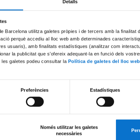
Detalls
 als joves d'entre 18 i 30 anys procedents d'algun dels 44 països
terranis.
etes
catòria romandrà oberta fins al dia 24 de maig.
de Barcelona utilitza galetes pròpies i de tercers amb la finalitat
mació perquè accediu al lloc web amb determinades característiq
u el dossier en català
tres usuaris), amb finalitats estadístiques (analitzar com interac
u el dossier en castellà
ionar la publicitat que s’ofereix adequant-la en funció dels vostr
 les galetes podeu consultar la
Política de galetes del lloc web
Preferències
Estadístiques
elacionat
eix-ho:
Només utilitzar les galetes
Perm
necessàries
x