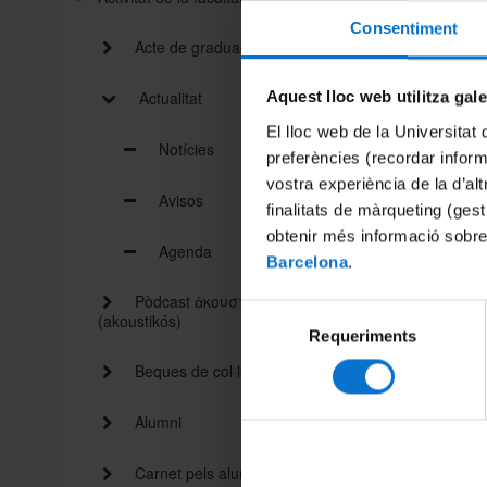
Consentiment
També p
Acte de graduació
presencia
Actualitat
Aquest lloc web utilitza gal
- Entreg
- Lliuram
El lloc web de la Universitat 
- Regist
Notícies
preferències (recordar infor
vostra experiència de la d’al
Per dema
Avisos
Caldrà po
finalitats de màrqueting (gest
de la cit
obtenir més informació sobre
Agenda
També po
Barcelona
.
dimecres
Pòdcast ἀκουστικός
Selecció
Les pers
(akoustikós)
Requeriments
de
estigui 
consentiment
Beques de col·laboració
Alumni
Carnet pels alumnes i personal