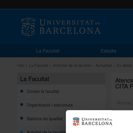
La Facultat
Estudis
Inici
La Facultat
Activitat de la facultat
Actualitat
En detall
La Facultat
Atenci
CITA 
Coneix la facultat
Notícia 
Organització i estructura
Sistema de qualitat
Us infor
Facultat
electròn
Activitat de la facultat