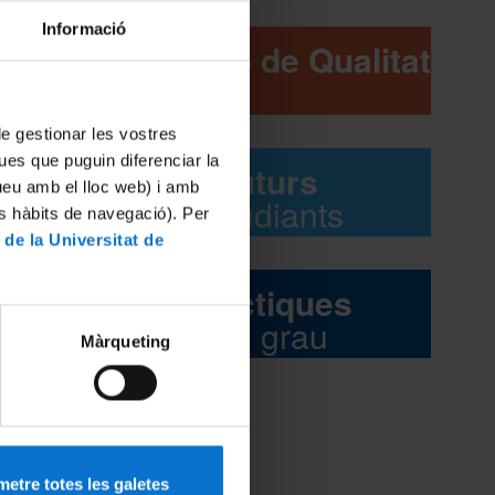
Informació
eixin
Comissió de Qualitat
 de gestionar les vostres
ues que puguin diferenciar la
Futurs
tueu amb el lloc web) i amb
estudiants
 motiu
es hàbits de navegació). Per
 de la Universitat de
imarts,
Pràctiques
del grau
ria que
Màrqueting
etre totes les galetes