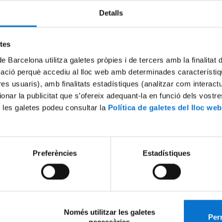
Detalls
resencialment amb
cita prèvia
només per a aquells tràmits que requer
litat i no es puguin resoldre en línia o pel correu electrònic:
etes
a de documentació
ent de títols, certificats i altres documents
de Barcelona utilitza galetes pròpies i de tercers amb la finalitat
re d'entrada de documents
mació perquè accediu al lloc web amb determinades característiq
tres usuaris), amb finalitats estadístiques (analitzar com interac
nar cita prèvia: enviar un e-mail a
secretariafilosofia@ub.edu
.
sar en l'assumpte "sol·licitud de cita prèvia" i en el cos de missatge el
ionar la publicitat que s’ofereix adequant-la en funció dels vostr
a.
 les galetes podeu consultar la
Política de galetes del lloc web
deu demanar la cita trucant per telèfon a la nostra oficina el dilluns, d
, dijous o divendres de 9 a 14 h: 934037719/20/21/22
ones que accedeixin al centre caldrà que segueixin la normativa sanità
Preferències
Estadístiques
establerta en cada moment.
Només utilitzar les galetes
Perm
necessàries