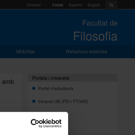
Català
Español
English
Directori
Facultat de
Filosofia
Mobilitat
Relacions externes
Portals i intranets
ia amb
Portal d'estudiants
Intranet UB (PDI i PTGAS)
Campus Virtual
 de la
 correu
Alumni UB