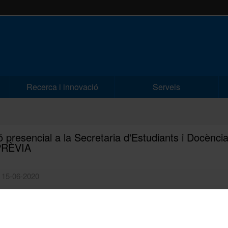
Recerca i innovació
Serveis
ó presencial a la Secretaria d'Estudiants i Docènc
PRÈVIA
| 15-06-2020
mem que a causa de la COVID-19 la Secretaria d'Estudiants i Docència
 de Filosofia continuarà atenent en línia mitjançant la nostra adreça de
ic: secretariafilosofia@ub.edu