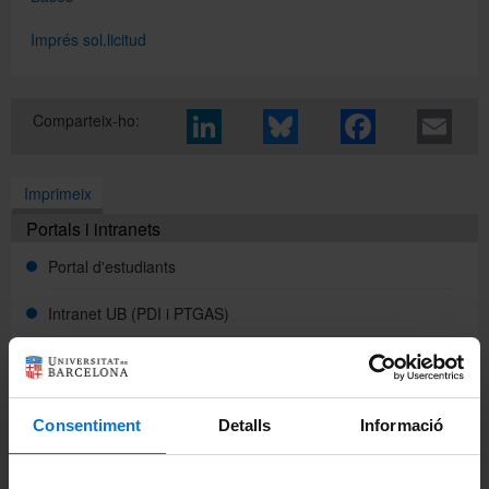
Imprés sol.licitud
Directori
Comparteix-ho:
Español
Imprimeix
English
Portals i intranets
Portal d'estudiants
Intranet UB (PDI i PTGAS)
Campus Virtual
Alumni UB
Consentiment
Detalls
Informació
La Facultat