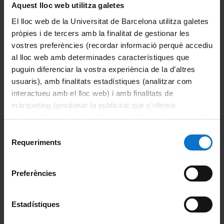
Aquest lloc web utilitza galetes
Coneix la facultat
El lloc web de la Universitat de Barcelona utilitza galetes
Organització i estructura
pròpies i de tercers amb la finalitat de gestionar les
vostres preferències (recordar informació perquè accediu
Sistema de qualitat
al lloc web amb determinades característiques que
puguin diferenciar la vostra experiència de la d’altres
Activitat de la facultat
usuaris), amb finalitats estadístiques (analitzar com
interactueu amb el lloc web) i amb finalitats de
Acte de graduació
màrqueting (gestionar la publicitat que s’ofereix
adequant-la en funció dels vostres hàbits de navegació).
Actualitat
Per obtenir més informació sobre les galetes podeu
Selecció
consultar la
Política de galetes del lloc web de la
Requeriments
de
Notícies
Universitat de Barcelona
.
consentiment
Avisos
Preferències
Agenda
Estadístiques
Pòdcast ἀκουστικός (akoustikós)