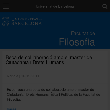
Navegació
toolb
Universitat de Barcelona
La Facultat
Facultat de
Filosofia
Estudis
Recerca i innovació
Beca de col·laboració amb el màster de
Ciutadania i Drets Humans
Serveis
Notícia | 16-12-2011
Es convoca una beca de col·laboració amb el màster de
Mobilitat
Ciutadania i Drets Humans: Ètica i Política, de la Facultat de
Filosofia.
Relacions externes
Bases