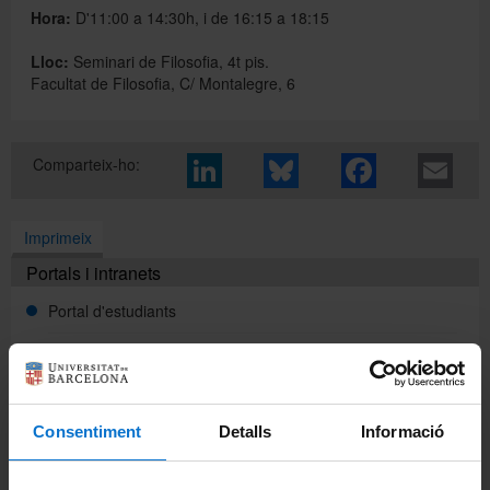
Hora:
D'11:00 a 14:30h, i de 16:15 a 18:15
Lloc:
Seminari de Filosofia, 4t pis.
Directori
Facultat de Filosofia, C/ Montalegre, 6
Español
Comparteix-ho:
English
Imprimeix
Portals i intranets
Portal d'estudiants
Intranet UB (PDI i PTGAS)
Campus Virtual
Consentiment
Detalls
Informació
Alumni UB