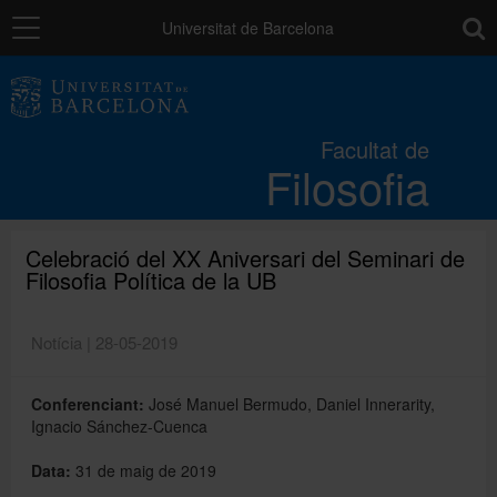
Navegació
toolb
Universitat de Barcelona
La Facultat
Facultat de
Filosofia
Estudis
Recerca i innovació
Celebració del XX Aniversari del Seminari de
Filosofia Política de la UB
Serveis
Notícia | 28-05-2019
Conferenciant:
José Manuel Bermudo, Daniel Innerarity,
Mobilitat
Ignacio Sánchez-Cuenca
Data:
31 de maig de 2019
Relacions externes