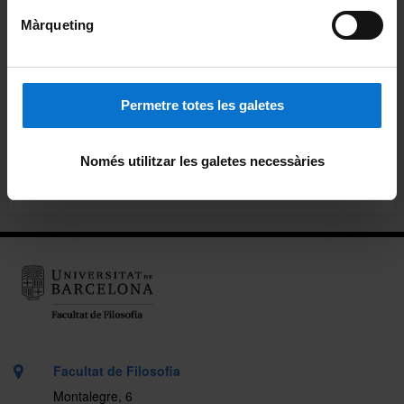
Pòdcast ἀκουστικός (akoustikós)
Màrqueting
Beques de col·laboració
Permetre totes les galetes
Alumni
Carnet pels alumnes i personal de la Facultat
Només utilitzar les galetes necessàries
Ubicació
Facultat de Filosofia
Montalegre, 6