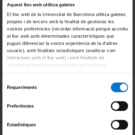
La Facultat
Aquest lloc web utilitza galetes
El lloc web de la Universitat de Barcelona utilitza galetes
Coneix la facultat
pròpies i de tercers amb la finalitat de gestionar les
vostres preferències (recordar informació perquè accediu
Organització i estructura
al lloc web amb determinades característiques que
puguin diferenciar la vostra experiència de la d’altres
Sistema de qualitat
usuaris), amb finalitats estadístiques (analitzar com
interactueu amb el lloc web) i amb finalitats de
Activitat de la facultat
màrqueting (gestionar la publicitat que s’ofereix
adequant-la en funció dels vostres hàbits de navegació).
Acte de graduació
Per obtenir més informació sobre les galetes podeu
Selecció
Actualitat
consultar la
Política de galetes del lloc web de la
Requeriments
de
Universitat de Barcelona
.
consentiment
Notícies
Preferències
Avisos
Estadístiques
Agenda