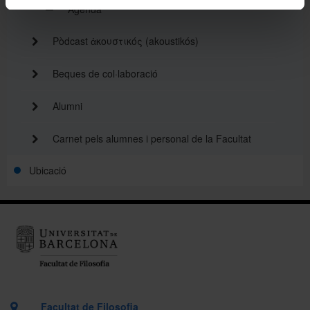
Agenda
Pòdcast ἀκουστικός (akoustikós)
Beques de col·laboració
Alumni
Carnet pels alumnes i personal de la Facultat
Ubicació
Facultat de Filosofia