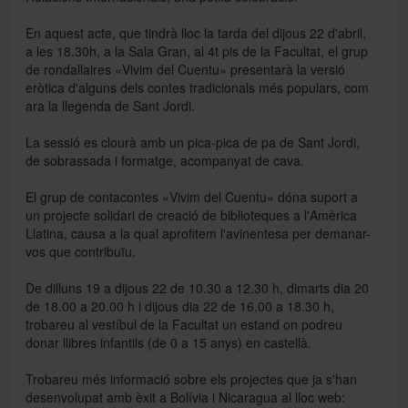
En aquest acte, que tindrà lloc la tarda del dijous 22 d'abril,
a les 18.30h, a la Sala Gran, al 4t pis de la Facultat, el grup
Directori
de rondallaires «Vivim del Cuentu» presentarà la versió
eròtica d'alguns dels contes tradicionals més populars, com
ara la llegenda de Sant Jordi.
Español
La sessió es clourà amb un pica-pica de pa de Sant Jordi,
de sobrassada i formatge, acompanyat de cava.
English
El grup de contacontes «Vivim del Cuentu» dóna suport a
un projecte solidari de creació de biblioteques a l'Amèrica
Llatina, causa a la qual aprofitem l'avinentesa per demanar-
vos que contribuïu.
De dilluns 19 a dijous 22 de 10.30 a 12.30 h, dimarts dia 20
de 18.00 a 20.00 h i dijous dia 22 de 16.00 a 18.30 h,
trobareu al vestíbul de la Facultat un estand on podreu
donar llibres infantils (de 0 a 15 anys) en castellà.
Trobareu més informació sobre els projectes que ja s'han
desenvolupat amb èxit a Bolívia i Nicaragua al lloc web: