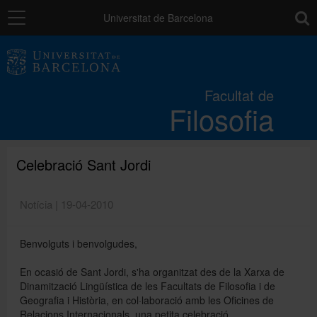
Navegació
toolb
Universitat de Barcelona
La Facultat
Facultat de
Filosofia
Estudis
Recerca i innovació
Celebració Sant Jordi
Notícia | 19-04-2010
Serveis
Benvolguts i benvolgudes,
Mobilitat
En ocasió de Sant Jordi, s'ha organitzat des de la Xarxa de
Dinamització Lingüística de les Facultats de Filosofia i de
Geografia i Història, en col·laboració amb les Oficines de
Relacions externes
Relacions Internacionals, una petita celebració.