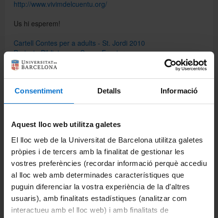
http://www.vivimdelcuentu.org/
Us hi esperem!
Cartell Contes per a adults - St. Jordi 2010
Projecte Biblioteques Sense Fronteres
Comparteix-ho:
Consentiment
Detalls
Informació
Imprimeix
Aquest lloc web utilitza galetes
Portals i intranets
El lloc web de la Universitat de Barcelona utilitza galetes
pròpies i de tercers amb la finalitat de gestionar les
Portal d'estudiants
vostres preferències (recordar informació perquè accediu
Intranet UB (PDI i PTGAS)
al lloc web amb determinades característiques que
puguin diferenciar la vostra experiència de la d’altres
Campus Virtual
usuaris), amb finalitats estadístiques (analitzar com
interactueu amb el lloc web) i amb finalitats de
Alumni UB