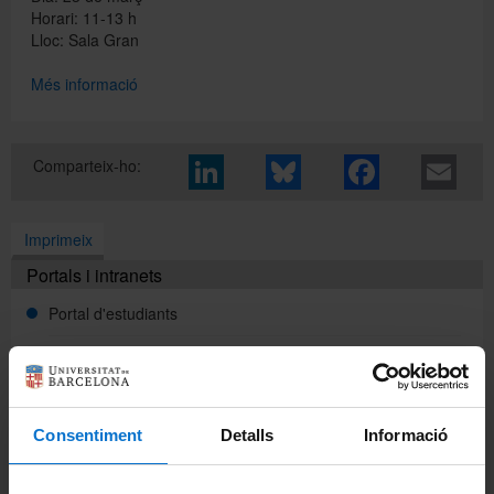
Horari: 11-13 h
Lloc: Sala Gran
Directori
Més informació
Español
Comparteix-ho:
English
Imprimeix
Portals i intranets
Portal d'estudiants
Intranet UB (PDI i PTGAS)
Campus Virtual
Consentiment
Detalls
Informació
Alumni UB