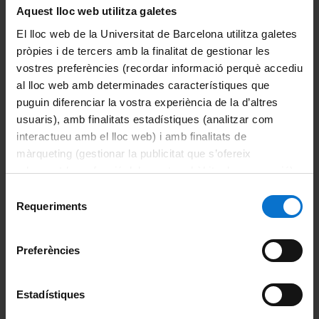
La Facultat
Aquest lloc web utilitza galetes
El lloc web de la Universitat de Barcelona utilitza galetes
Coneix la facultat
pròpies i de tercers amb la finalitat de gestionar les
vostres preferències (recordar informació perquè accediu
Organització i estructura
al lloc web amb determinades característiques que
puguin diferenciar la vostra experiència de la d’altres
Sistema de qualitat
usuaris), amb finalitats estadístiques (analitzar com
interactueu amb el lloc web) i amb finalitats de
Activitat de la facultat
màrqueting (gestionar la publicitat que s’ofereix
adequant-la en funció dels vostres hàbits de navegació).
Acte de graduació
Per obtenir més informació sobre les galetes podeu
Selecció
Actualitat
consultar la
Política de galetes del lloc web de la
Requeriments
de
Universitat de Barcelona
.
consentiment
Notícies
Preferències
Avisos
Estadístiques
Agenda