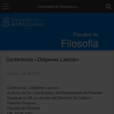
Navegació
toolb
Universitat de Barcelona
La Facultat
Facultat de
Filosofia
Estudis
Recerca i innovació
Conferència «
Diógenes Laercio
»
Notícia | 05-05-2011
Serveis
Conferència «
Diógenes Laercio
»
A càrrec del Dr. Luis Bredlow, del Departament de Filosofia
Mobilitat
Grega de la UB, en el marc del Seminari de Cultura i
Filosofia Gregues.
Facultat de Filosofia
Relacions externes
Dia: 23 de març