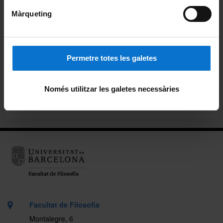
Pòdcast ἀκουστικός (akoustikós)
Màrqueting
Beques de col·laboració
Permetre totes les galetes
Alumni
Carnet pels alumnes i personal de la Facultat
Només utilitzar les galetes necessàries
Ubicació
Facultat de Filosofia
Montalegre, 6