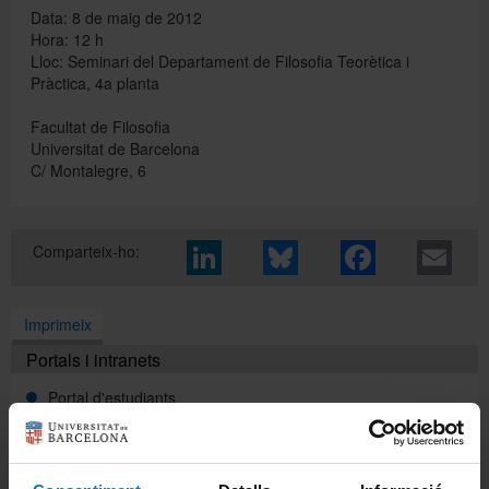
Data: 8 de maig de 2012
Hora: 12 h
Lloc: Seminari del Departament de Filosofia Teorètica i
Directori
Pràctica, 4a planta
Facultat de Filosofia
Español
Universitat de Barcelona
C/ Montalegre, 6
English
Comparteix-ho:
Imprimeix
Portals i intranets
Portal d'estudiants
Intranet UB (PDI i PTGAS)