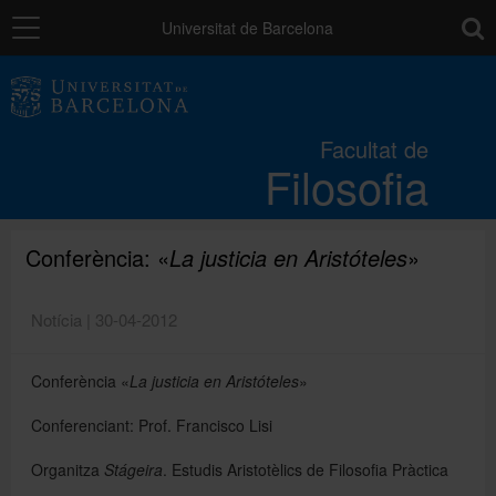
Navegació
toolb
Universitat de Barcelona
La Facultat
Facultat de
Filosofia
Estudis
Recerca i innovació
Conferència: «
La justicia en Aristóteles
»
Notícia | 30-04-2012
Serveis
Conferència «
La justicia en Aristóteles
»
Mobilitat
Conferenciant: Prof. Francisco Lisi
Organitza
Stágeira
. Estudis Aristotèlics de Filosofia Pràctica
Relacions externes