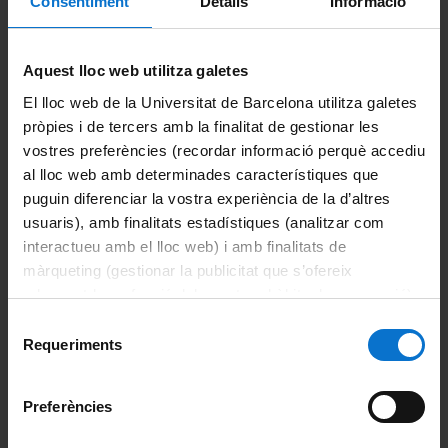
Campus Virtual
Consentiment
Detalls
Informació
Alumni UB
Aquest lloc web utilitza galetes
La Facultat
El lloc web de la Universitat de Barcelona utilitza galetes
pròpies i de tercers amb la finalitat de gestionar les
Coneix la facultat
vostres preferències (recordar informació perquè accediu
al lloc web amb determinades característiques que
Organització i estructura
puguin diferenciar la vostra experiència de la d’altres
usuaris), amb finalitats estadístiques (analitzar com
Sistema de qualitat
interactueu amb el lloc web) i amb finalitats de
màrqueting (gestionar la publicitat que s’ofereix
Activitat de la facultat
adequant-la en funció dels vostres hàbits de navegació).
Per obtenir més informació sobre les galetes podeu
Acte de graduació
Selecció
consultar la
Política de galetes del lloc web de la
Requeriments
de
Universitat de Barcelona
.
Actualitat
consentiment
Preferències
Notícies