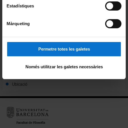
Avisos
Estadístiques
Agenda
Màrqueting
Pòdcast ἀκουστικός (akoustikós)
Beques de col·laboració
Permetre totes les galetes
Alumni
Només utilitzar les galetes necessàries
Carnet pels alumnes i personal de la Facultat
Ubicació