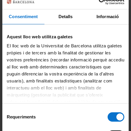
Portals i intranets
Portal d'estudiants
Consentiment
Detalls
Informació
Intranet UB (PDI i PTGAS)
Aquest lloc web utilitza galetes
Campus Virtual
El lloc web de la Universitat de Barcelona utilitza galetes
pròpies i de tercers amb la finalitat de gestionar les
Alumni UB
vostres preferències (recordar informació perquè accediu
La Facultat
al lloc web amb determinades característiques que
puguin diferenciar la vostra experiència de la d’altres
Coneix la facultat
usuaris), amb finalitats estadístiques (analitzar com
interactueu amb el lloc web) i amb finalitats de
Organització i estructura
màrqueting (gestionar la publicitat que s’ofereix
adequant-la en funció dels vostres hàbits de navegació).
Sistema de qualitat
Per obtenir més informació sobre les galetes podeu
Selecció
consultar la
Política de galetes del lloc web de la
Requeriments
de
Activitat de la facultat
Universitat de Barcelona
.
consentiment