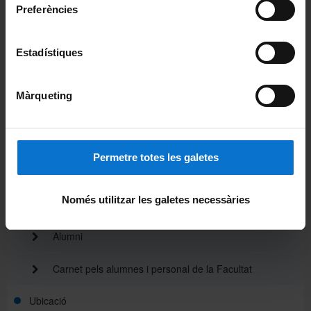
Acte de graduació
Preferències
Actualitat
Estadístiques
Notícies
Màrqueting
Avisos
Agenda
Permetre totes les galetes
Pòdcast ἀκουστικός (akoustikós)
Només utilitzar les galetes necessàries
Beques de col·laboració
Alumni
Carnet pels alumnes i personal de la Facultat
Ubicació