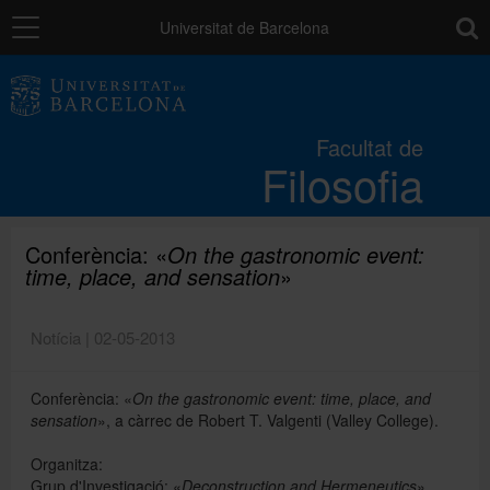
Navegació
toolb
Universitat de Barcelona
La Facultat
Facultat de
Filosofia
Estudis
Recerca i innovació
Conferència: «
On the gastronomic event:
time, place, and sensation
»
Serveis
Notícia | 02-05-2013
Conferència: «
On the gastronomic event: time, place, and
Mobilitat
sensation
», a càrrec de Robert T. Valgenti (Valley College).
Organitza:
Relacions externes
Grup d'Investigació: «
Deconstruction and Hermeneutics
»,