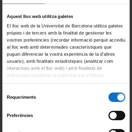
Campus Virtual
Alumni UB
Aquest lloc web utilitza galetes
El lloc web de la Universitat de Barcelona utilitza galetes
La Facultat
pròpies i de tercers amb la finalitat de gestionar les
vostres preferències (recordar informació perquè accediu
Coneix la facultat
al lloc web amb determinades característiques que
Organització i estructura
puguin diferenciar la vostra experiència de la d’altres
usuaris), amb finalitats estadístiques (analitzar com
Sistema de qualitat
interactueu amb el lloc web) i amb finalitats de
màrqueting (gestionar la publicitat que s’ofereix
Activitat de la facultat
adequant-la en funció dels vostres hàbits de navegació).
Per obtenir més informació sobre les galetes podeu
Selecció
Acte de graduació
consultar la
Política de galetes del lloc web de la
Requeriments
de
Universitat de Barcelona
.
consentiment
Actualitat
Preferències
Notícies