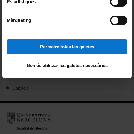
Estadístiques
Avisos
Agenda
Màrqueting
Pòdcast ἀκουστικός (akoustikós)
Beques de col·laboració
Permetre totes les galetes
Alumni
Només utilitzar les galetes necessàries
Carnet pels alumnes i personal de la Facultat
Ubicació