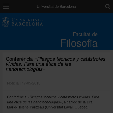
Navegació
toolb
Universitat de Barcelona
La Facultat
Facultat de
Filosofia
Estudis
Recerca i innovació
Conferència «
Riesgos técnicos y catástrofes
vividas. Para una ética de las
nanotecnologías
»
Serveis
Notícia | 17-05-2013
Mobilitat
Conferència «
Riesgos técnicos y catástrofes vividas. Para
una ética de las nanotecnologías
», a càrrec de la Dra.
Marie-Hélène Parizeau (Universitat Laval, Quebec).
Relacions externes