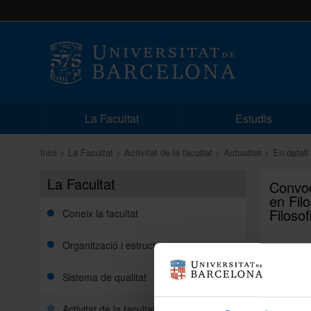
La Facultat
Estudis
Inici
La Facultat
Activitat de la facultat
Actualitat
En detall
La Facultat
Convoc
en Fil
Filosof
Coneix la facultat
Organització i estructura
Avís | 2
Sistema de qualitat
Activitat de la facultat