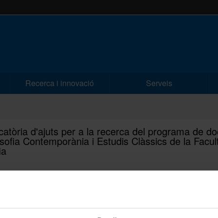
Recerca i innovació
Serveis
atòria d'ajuts per a la recerca del programa de do
osofia Contemporània i Estudis Clàssics de la Facul
ia
0-12-2024
Publicada a la seu electrònica de la UB