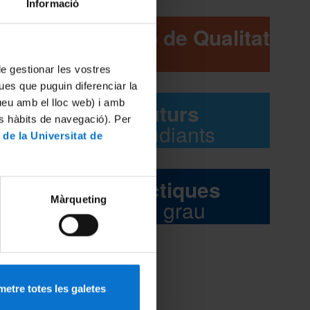
Informació
 del
Comissió de Qualitat
 la
 de gestionar les vostres
atòria
ues que puguin diferenciar la
tueu amb el lloc web) i amb
Futurs
es hàbits de navegació). Per
estudiants
 de la Universitat de
Pràctiques
Màrqueting
del grau
etre totes les galetes