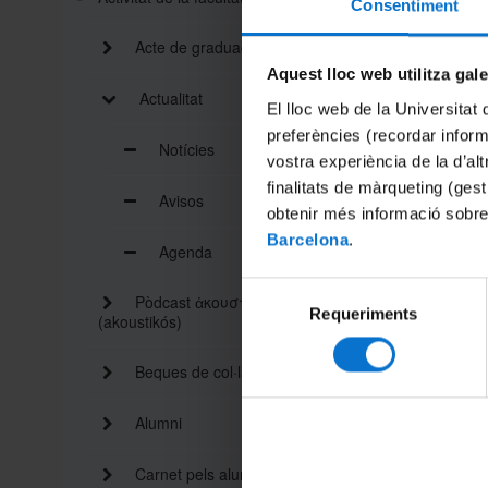
Consentiment
Acte de graduació
Aquest lloc web utilitza gal
Actualitat
El lloc web de la Universitat 
preferències (recordar infor
Notícies
vostra experiència de la d’al
Termini f
finalitats de màrqueting (gest
Avisos
Més info
obtenir més informació sobre
Barcelona
.
Agenda
Compart
Selecció
Pòdcast ἀκουστικός
Requeriments
de
(akoustikós)
consentiment
Imprimei
Beques de col·laboració
Alumni
Carnet pels alumnes i personal