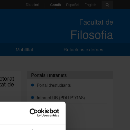
Català
Español
English
Directori
Facultat de
Filosofia
Mobilitat
Relacions externes
Portals i intranets
ctorat
tat de
Portal d'estudiants
Intranet UB (PDI i PTGAS)
Campus Virtual
Alumni UB
 la