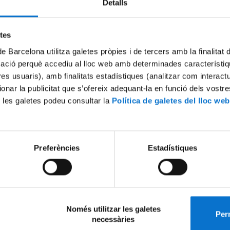
Detalls
següent convocatòria:
Convocatòria d'ajuts per a la recerca
programa de doctorat en Filosofia
etes
Contemporània i Estudis Clàssics de
de Barcelona utilitza galetes pròpies i de tercers amb la finalitat
Facultat de Filosofia (segona convoc
mació perquè accediu al lloc web amb determinades característiq
2024)
tres usuaris), amb finalitats estadístiques (analitzar com interac
ins el 30 de gener de 2025
ionar la publicitat que s’ofereix adequant-la en funció dels vostr
rmació:
https://seu.ub.edu/ajutsPublic/showPublicacion/630528
 les galetes podeu consultar la
Política de galetes del lloc web
eix-ho:
Preferències
Estadístiques
x
Només utilitzar les galetes
Perm
necessàries