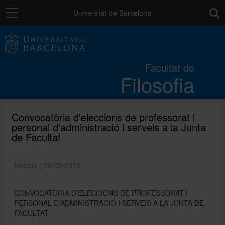
Navegació
toolb
Universitat de Barcelona
La Facultat
Facultat de
Filosofia
Estudis
Recerca i innovació
Convocatòria d'eleccions de professorat i
personal d'administració i serveis a la Junta
de Facultat
Serveis
Notícia | 08-03-2012
Mobilitat
CONVOCATÒRIA D'ELECCIONS DE PROFESSORAT I
PERSONAL D'ADMINISTRACIÓ I SERVEIS A LA JUNTA DE
FACULTAT
Relacions externes