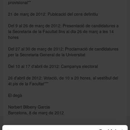
provisional**
21 de març de 2012: Publicació del cens definitiu
Del 9 al 26 de març de 2012: Presentació de candidatures a
la Secretaria de la Facultat fins al dia 26 de març a les 14
hores
Del 27 al 30 de març de 2012: Proclamació de candidatures
per la Secretaria General de la Universitat
Del 10 al 17 d'abril de 2012: Campanya electoral
26 d'abril de 2012: Votació, de 10 a 20 hores, al vestíbul del
4t pis de la Facultat***
El degà
Norbert Bilbeny Garcia
Barcelona, 8 de març de 2012
*
Convocatòria