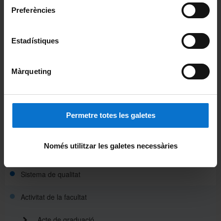
Portals i intranets
Preferències
Portal d'estudiants
Intranet UB (PDI i PTGAS)
Estadístiques
Campus Virtual
Màrqueting
Alumni UB
La Facultat
Permetre totes les galetes
Coneix la facultat
Només utilitzar les galetes necessàries
Organització i estructura
Sistema de qualitat
Activitat de la facultat
Acte de graduació