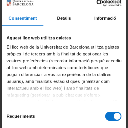
**
Cens de professorat amb vinculació permanent a la UB
Consentiment
Detalls
Informació
Cens d'altre personal docent i investigador
Aquest lloc web utilitza galetes
Cens de personal d'administració i serveis
El lloc web de la Universitat de Barcelona utilitza galetes
pròpies i de tercers amb la finalitat de gestionar les
***
Vot per correu
vostres preferències (recordar informació perquè accediu
al lloc web amb determinades característiques que
puguin diferenciar la vostra experiència de la d’altres
usuaris), amb finalitats estadístiques (analitzar com
interactueu amb el lloc web) i amb finalitats de
màrqueting (gestionar la publicitat que s’ofereix
Comparteix-ho:
adequant-la en funció dels vostres hàbits de navegació).
Per obtenir més informació sobre les galetes podeu
Selecció
consultar la
Política de galetes del lloc web de la
Requeriments
de
Imprimeix
Universitat de Barcelona
.
consentiment