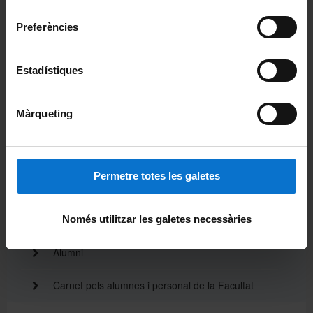
consentiment
Acte de graduació
Preferències
Actualitat
Estadístiques
Notícies
Màrqueting
Avisos
Agenda
Permetre totes les galetes
Pòdcast ἀκουστικός (akoustikós)
Beques de col·laboració
Només utilitzar les galetes necessàries
Alumni
Carnet pels alumnes i personal de la Facultat