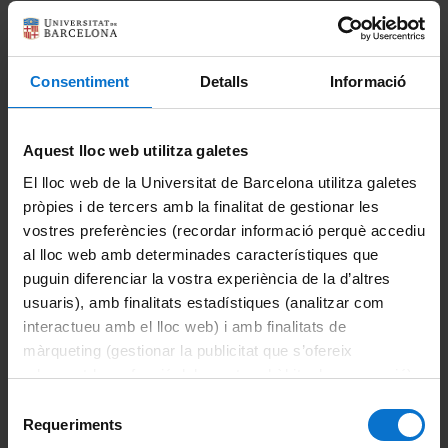
Imprimeix
Portals i intranets
Portal d'estudiants
Consentiment
Detalls
Informació
Intranet UB (PDI i PTGAS)
Aquest lloc web utilitza galetes
Campus Virtual
El lloc web de la Universitat de Barcelona utilitza galetes
Alumni UB
pròpies i de tercers amb la finalitat de gestionar les
vostres preferències (recordar informació perquè accediu
La Facultat
al lloc web amb determinades característiques que
puguin diferenciar la vostra experiència de la d’altres
Coneix la facultat
usuaris), amb finalitats estadístiques (analitzar com
interactueu amb el lloc web) i amb finalitats de
Organització i estructura
màrqueting (gestionar la publicitat que s’ofereix
adequant-la en funció dels vostres hàbits de navegació).
Sistema de qualitat
Per obtenir més informació sobre les galetes podeu
Selecció
consultar la
Política de galetes del lloc web de la
Requeriments
de
Activitat de la facultat
Universitat de Barcelona
.