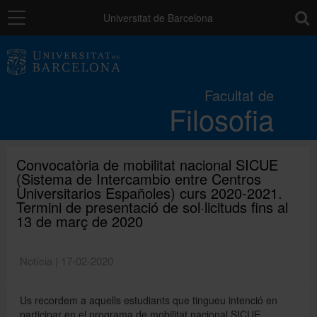
Navegació
toolb
Universitat de Barcelona
La Facultat
Facultat de
Filosofia
Estudis
Recerca i innovació
Convocatòria de mobilitat nacional SICUE
(Sistema de Intercambio entre Centros
Universitarios Españoles) curs 2020-2021.
Termini de presentació de sol·licituds fins al
Serveis
13 de març de 2020
Mobilitat
Notícia | 17-02-2020
Us recordem a aquells estudiants que tingueu intenció en
Relacions externes
participar en el programa de mobilitat nacional SICUE