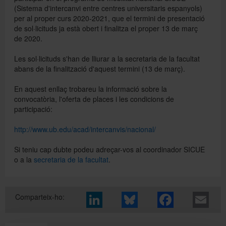
(Sistema d'intercanvi entre centres universitaris espanyols)
per al proper curs 2020-2021, que el termini de presentació
de sol·licituds ja està obert i finalitza el proper 13 de març
Directori
de 2020.
Les sol·licituds s'han de lliurar a la secretaria de la facultat
Español
abans de la finalització d'aquest termini (13 de març).
En aquest enllaç trobareu la informació sobre la
convocatòria, l'oferta de places i les condicions de
English
participació:
http://www.ub.edu/acad/intercanvis/nacional/
Si teniu cap dubte podeu adreçar-vos al coordinador SICUE
o a la
secretaria de la facultat
.
Comparteix-ho: