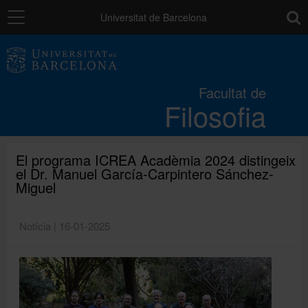
Navegació
toolb
Universitat de Barcelona
La Facultat
Facultat de
Filosofia
Estudis
Recerca i innovació
El programa ICREA Acadèmia 2024 distingeix
el Dr. Manuel García-Carpintero Sánchez-
Miguel
Serveis
Notícia | 16-01-2025
Mobilitat
Relacions externes