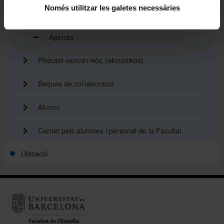
Només utilitzar les galetes necessàries
Avisos
Agenda
Pòdcast ἀκουστικός (akoustikós)
Beques de col·laboració
Alumni
Carnet pels alumnes i personal de la Facultat
Ubicació