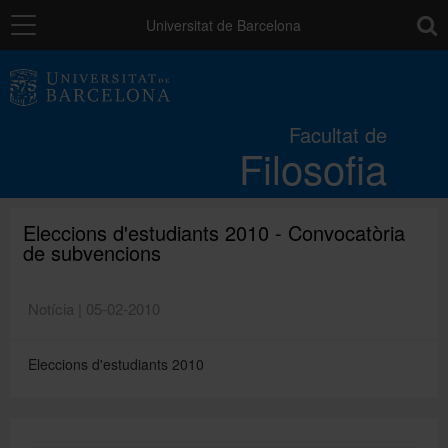
Navegació
toolb
Universitat de Barcelona
La Facultat
Facultat de
Filosofia
Estudis
Recerca i innovació
Eleccions d'estudiants 2010 - Convocatòria
de subvencions
Serveis
Notícia | 05-02-2010
Eleccions d'estudiants 2010
Mobilitat
Relacions externes