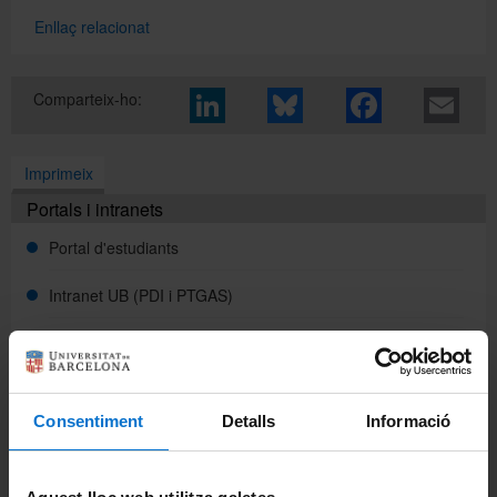
Enllaç relacionat
Directori
Comparteix-ho:
Español
Imprimeix
Portals i intranets
English
Portal d'estudiants
Intranet UB (PDI i PTGAS)
Campus Virtual
Alumni UB
Consentiment
Detalls
Informació
La Facultat
Coneix la facultat