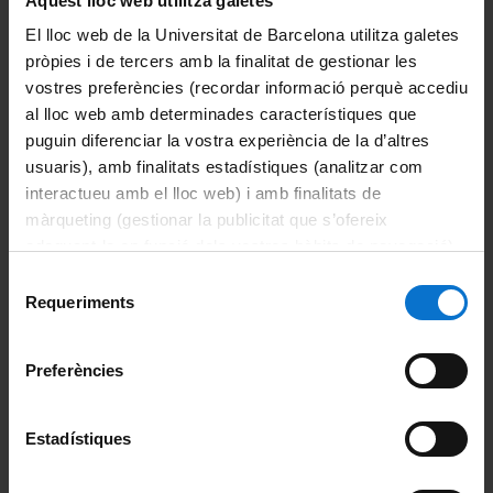
Aquest lloc web utilitza galetes
El lloc web de la Universitat de Barcelona utilitza galetes
Organització i estructura
pròpies i de tercers amb la finalitat de gestionar les
vostres preferències (recordar informació perquè accediu
Sistema de qualitat
al lloc web amb determinades característiques que
puguin diferenciar la vostra experiència de la d’altres
Activitat de la facultat
usuaris), amb finalitats estadístiques (analitzar com
interactueu amb el lloc web) i amb finalitats de
Acte de graduació
màrqueting (gestionar la publicitat que s’ofereix
adequant-la en funció dels vostres hàbits de navegació).
Actualitat
Per obtenir més informació sobre les galetes podeu
Selecció
consultar la
Política de galetes del lloc web de la
Notícies
Requeriments
de
Universitat de Barcelona
.
consentiment
Avisos
Preferències
Agenda
Estadístiques
Pòdcast ἀκουστικός (akoustikós)