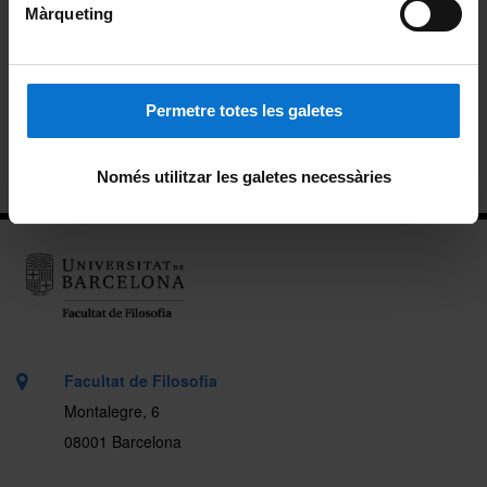
Beques de col·laboració
Màrqueting
Alumni
Permetre totes les galetes
Carnet pels alumnes i personal de la Facultat
Ubicació
Només utilitzar les galetes necessàries
Facultat de Filosofia
Montalegre, 6
08001 Barcelona