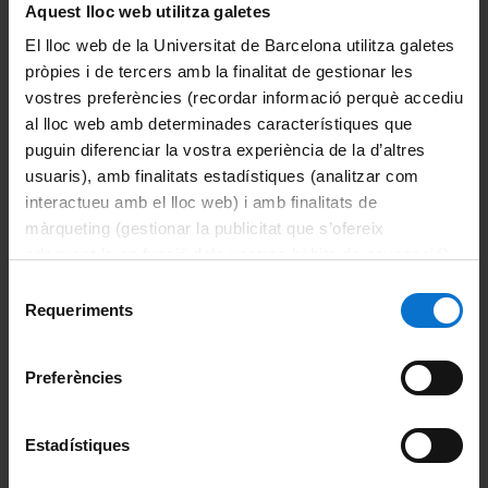
Aquest lloc web utilitza galetes
Coneix la facultat
El lloc web de la Universitat de Barcelona utilitza galetes
Organització i estructura
pròpies i de tercers amb la finalitat de gestionar les
vostres preferències (recordar informació perquè accediu
Sistema de qualitat
al lloc web amb determinades característiques que
puguin diferenciar la vostra experiència de la d’altres
Activitat de la facultat
usuaris), amb finalitats estadístiques (analitzar com
interactueu amb el lloc web) i amb finalitats de
Acte de graduació
màrqueting (gestionar la publicitat que s’ofereix
adequant-la en funció dels vostres hàbits de navegació).
Actualitat
Per obtenir més informació sobre les galetes podeu
Selecció
consultar la
Política de galetes del lloc web de la
Requeriments
de
Notícies
Universitat de Barcelona
.
consentiment
Avisos
Preferències
Agenda
Estadístiques
Pòdcast ἀκουστικός (akoustikós)