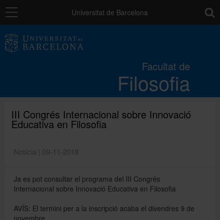
Navegació
toolb
Universitat de Barcelona
La Facultat
Facultat de
Filosofia
Estudis
Recerca i innovació
III Congrés Internacional sobre Innovació
Educativa en Filosofia
Serveis
Notícia | 09-11-2018
Ja es pot consultar el programa del III Congrés
Mobilitat
Internacional sobre Innovació Educativa en Filosofia
AVÍS: El termini per a la inscripció acaba el divendres 9 de
Relacions externes
novembre