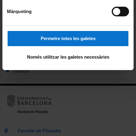
Màrqueting
Pòdcast ἀκουστικός (akoustikós)
Beques de col·laboració
Permetre totes les galetes
Alumni
Carnet pels alumnes i personal de la Facultat
Només utilitzar les galetes necessàries
Ubicació
Facultat de Filosofia