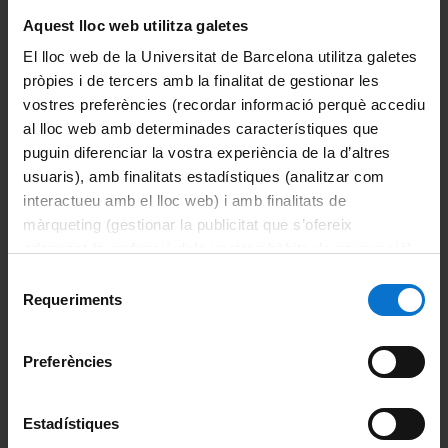
Aquest lloc web utilitza galetes
La Facultat
El lloc web de la Universitat de Barcelona utilitza galetes
Coneix la facultat
pròpies i de tercers amb la finalitat de gestionar les
vostres preferències (recordar informació perquè accediu
Organització i estructura
al lloc web amb determinades característiques que
puguin diferenciar la vostra experiència de la d’altres
Sistema de qualitat
usuaris), amb finalitats estadístiques (analitzar com
interactueu amb el lloc web) i amb finalitats de
Activitat de la facultat
màrqueting (gestionar la publicitat que s’ofereix
adequant-la en funció dels vostres hàbits de navegació).
Acte de graduació
Per obtenir més informació sobre les galetes podeu
Selecció
consultar la
Política de galetes del lloc web de la
Requeriments
de
Actualitat
Universitat de Barcelona
.
consentiment
Notícies
Preferències
Avisos
Estadístiques
Agenda