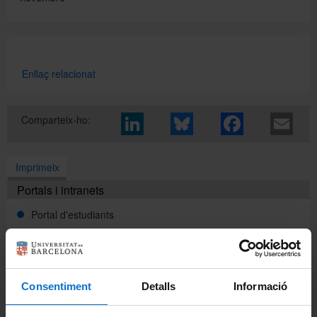
Directori
Enllaç relacionat
Español
Comparteix-ho:
English
Imprimeix
Portals i intranets
Portal d'estudiants
Intranet UB (PDI i PTGAS)
Campus Virtual
Consentiment
Detalls
Informació
Alumni UB