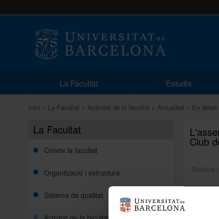
La Facultat
Estudis
Inici
La Facultat
Activitat de la facultat
Actualitat
En detall
La Facultat
L'asser
Club d
Coneix la facultat
Notícia 
Organització i estructura
Sistema de qualitat
Curs mon
L'asserti
Activitat de la facultat