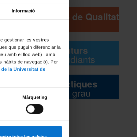
Informació
Comissió de Qualitat
 de gestionar les vostres
Futurs
ues que puguin diferenciar la
tueu amb el lloc web) i amb
estudiants
es hàbits de navegació). Per
itar la
 de la Universitat de
Pràctiques
 permet
del grau
Màrqueting
etre totes les galetes