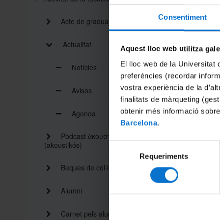
consulto
Consentiment
Acte de graduació
Organitz
Data: 1
Actualitat
Horari: d
Aquest lloc web utilitza gal
El lloc web de la Universitat 
Lloc: edi
Notícies
preferències (recordar infor
vostra experiència de la d’al
Avisos
Es donar
finalitats de màrqueting (gest
situacion
obtenir més informació sobre
Agenda
recerca 
Barcelona
.
Aquest m
Pòdcast ἀκουστικός
obtenir 
(akoustikós)
Selecció
Requeriments
de
Per a mé
Beques de col·laboració
consentiment
Alumni
Carnet pels alumnes i personal