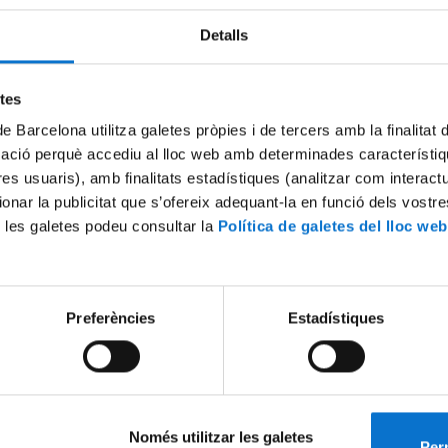
r empresarial.
Detalls
a: Servei d'Atenció a l'Estudiant
6-11-2015
e 13 h a 14 h (no cal inscripció prèvia)
etes
de Barcelona utilitza galetes pròpies i de tercers amb la finalitat
fici Florensa (c. Adolf Florensa, 8, bxs., Barcelona), aula 4
mació perquè accediu al lloc web amb determinades característiq
tres usuaris), amb finalitats estadístiques (analitzar com interac
an a conèixer eines per saber expressar el nostre criteri en diferents
ionar la publicitat que s’ofereix adequant-la en funció dels vostr
s i davant interlocutors diversos, i s'analitzarà com l'assertivitat pot facil
 les galetes podeu consultar la
Política de galetes del lloc web
de pràctiques o de feines relacionades amb l'objectiu professional.
onogràfic, sumat a altres activitats organitzades en el Club de Feina,
el reconeixement d'un crèdit optatiu ECTS.
Preferències
Estadístiques
s informació, consulteu l'horari recomanat.
Només utilitzar les galetes
Perm