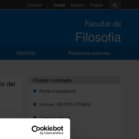
Català
Español
English
Directori
Facultat de
Filosofia
Mobilitat
Relacions externes
Portals i intranets
ic del
Portal d'estudiants
Intranet UB (PDI i PTGAS)
Campus Virtual
Alumni UB
leg i