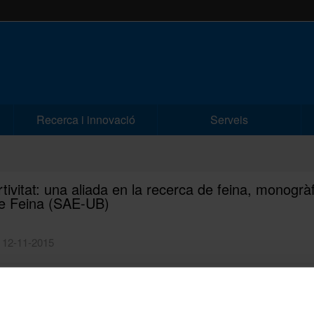
Recerca i innovació
Serveis
tivitat: una aliada en la recerca de feina, monogràf
e Feina (SAE-UB)
| 12-11-2015
ogràfic del Club de Feina
vitat: una aliada en la recerca de feina a càrrec de Joan Subirats, psicò