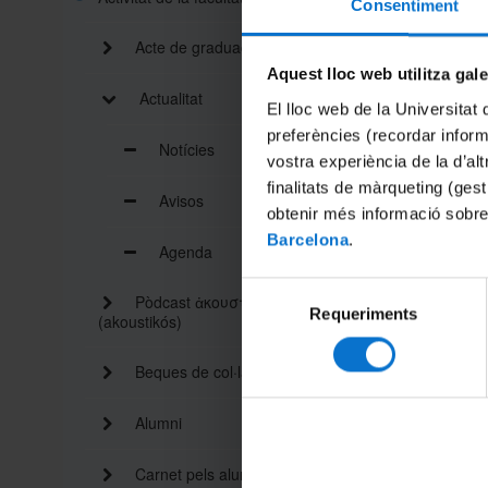
Consentiment
Cliqueu 
Acte de graduació
Aquest lloc web utilitza gal
Actualitat
El lloc web de la Universitat 
Compart
preferències (recordar infor
Notícies
vostra experiència de la d’al
finalitats de màrqueting (gest
Imprimei
Avisos
obtenir més informació sobre
Barcelona
.
Agenda
Selecció
Pòdcast ἀκουστικός
Requeriments
de
(akoustikós)
consentiment
Beques de col·laboració
Alumni
Carnet pels alumnes i personal