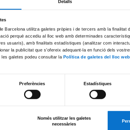
Detalls
aquí per consultar les noves dates
etes
de Barcelona utilitza galetes pròpies i de tercers amb la finalitat
eix-ho:
mació perquè accediu al lloc web amb determinades característiq
tres usuaris), amb finalitats estadístiques (analitzar com interac
ionar la publicitat que s’ofereix adequant-la en funció dels vostr
x
 les galetes podeu consultar la
Política de galetes del lloc web
Preferències
Estadístiques
Només utilitzar les galetes
Perm
necessàries