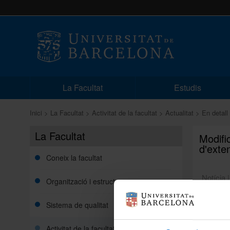
La Facultat
Estudis
Inici
La Facultat
Activitat de la facultat
Actualitat
En detall
La Facultat
Modifi
d'exte
Coneix la facultat
Notícia 
Organització i estructura
Sistema de qualitat
En relac
universi
modificat
Activitat de la facultat