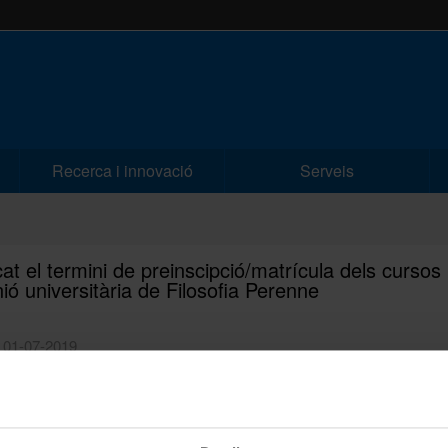
Recerca i innovació
Serveis
cat el termini de preinscipció/matrícula dels cursos
nió universitària de Filosofia Perenne
| 01-07-2019
ió a l'oferta de programes sèniors de la facultat -cursos d'extensió
tària de Filosofia Perenne-, us fem saber, que per raons tècniques, s'h
 els terminis de preinscripció / matrícula: