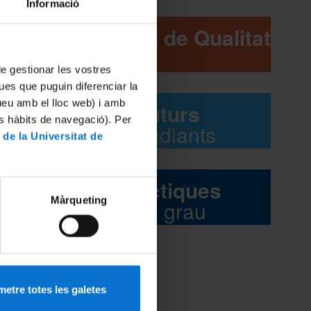
Informació
Comissió de Qualitat
 de gestionar les vostres
ues que puguin diferenciar la
tueu amb el lloc web) i amb
Futurs
es hàbits de navegació). Per
estudiants
 de la Universitat de
Pràctiques
Màrqueting
del grau
etre totes les galetes