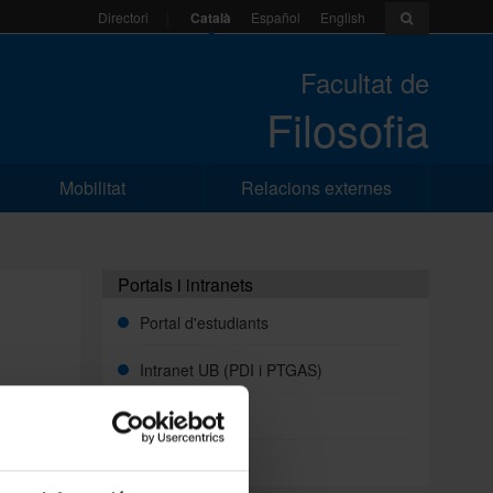
Català
Español
English
Directori
Facultat de
Filosofia
Mobilitat
Relacions externes
Portals i intranets
Portal d'estudiants
Intranet UB (PDI i PTGAS)
Campus Virtual
an
Alumni UB