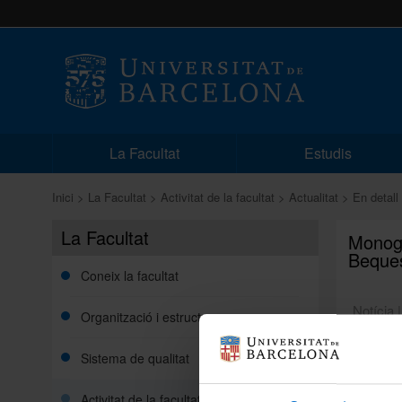
La Facultat
Estudis
Inici
La Facultat
Activitat de la facultat
Actualitat
En detall
La Facultat
Monogr
Beques
Coneix la facultat
Notícia 
Organització i estructura
Sistema de qualitat
Monogràf
a càrrec
Activitat de la facultat