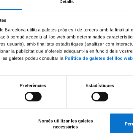
Detalls
a: Servei d'Atenció a l'Estudiant
5/2013
3h. a 14h. (accés lliure i sense inscripció prèvia)
etes
a 4 - Edifici Florensa (c. Adolf Florensa, 8 - Barcelona)
de Barcelona utilitza galetes pròpies i de tercers amb la finalitat
an a conèixer beques per fer pràctiques en oficines internacionals i en
mació perquè accediu al lloc web amb determinades característiq
ons i, també, es facilitarà informació sobre ajuts universitaris i de recerc
tres usuaris), amb finalitats estadístiques (analitzar com interac
onogràfic, sumat a altres activitats organitzades en el Club de Feina, 
econèixer acadèmicament.
ionar la publicitat que s’ofereix adequant-la en funció dels vostr
 les galetes podeu consultar la
Política de galetes del lloc web
s informació consuteu l'enllaç recomanat:
Preferències
Estadístiques
elacionat
eix-ho:
Només utilitzar les galetes
Perm
necessàries