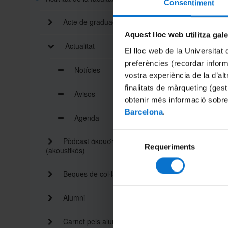
Consentiment
Organitz
Data: 6/
Acte de graduació
Horari: 1
Aquest lloc web utilitza gal
Lloc: Aul
Actualitat
El lloc web de la Universitat 
Es donar
preferències (recordar infor
instituci
Notícies
vostra experiència de la d’al
Aquest m
podrà r
finalitats de màrqueting (gest
Avisos
obtenir més informació sobre
Per a mé
Barcelona
.
Agenda
Selecció
Pòdcast ἀκουστικός
Requeriments
de
(akoustikós)
consentiment
Enllaç r
Beques de col·laboració
Compart
Alumni
Carnet pels alumnes i personal