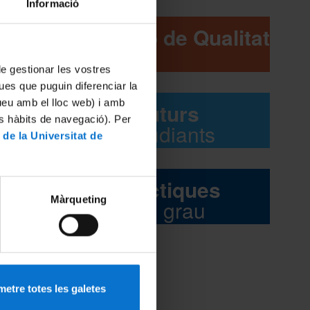
Informació
Comissió de Qualitat
 de gestionar les vostres
ues que puguin diferenciar la
a.
tueu amb el lloc web) i amb
Futurs
es
es hàbits de navegació). Per
estudiants
 de la Universitat de
Pràctiques
Màrqueting
del grau
etre totes les galetes