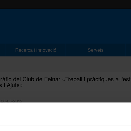
Recerca i innovació
Serveis
àfic del Club de Feina: «Treball i pràctiques a l'es
 i Ajuts»
| 06-05-2013
ic del Club de Feina: «Treball i pràctiques a l'estranger: Beques i Ajut
 de Montserrat Mont d'ACC1Ó i de Victòria Miquel d'AGAUR.