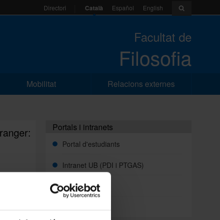
Català
Español
English
Directori
Facultat de
Filosofia
Mobilitat
Relacions externes
Portals i intranets
tranger:
Portal d'estudiants
Intranet UB (PDI i PTGAS)
Campus Virtual
s»
Alumni UB