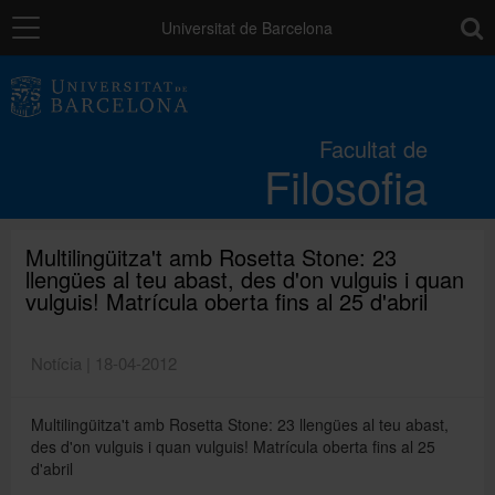
Navegació
toolb
Universitat de Barcelona
La Facultat
Facultat de
Filosofia
Estudis
Recerca i innovació
Multilingüitza't amb Rosetta Stone: 23
llengües al teu abast, des d'on vulguis i quan
vulguis! Matrícula oberta fins al 25 d'abril
Serveis
Notícia | 18-04-2012
Mobilitat
Multilingüitza't amb Rosetta Stone: 23 llengües al teu abast,
des d'on vulguis i quan vulguis! Matrícula oberta fins al 25
d'abril
Relacions externes