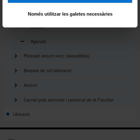
Notícies
Només utilitzar les galetes necessàries
Avisos
Agenda
Pòdcast ἀκουστικός (akoustikós)
Beques de col·laboració
Alumni
Carnet pels alumnes i personal de la Facultat
Ubicació