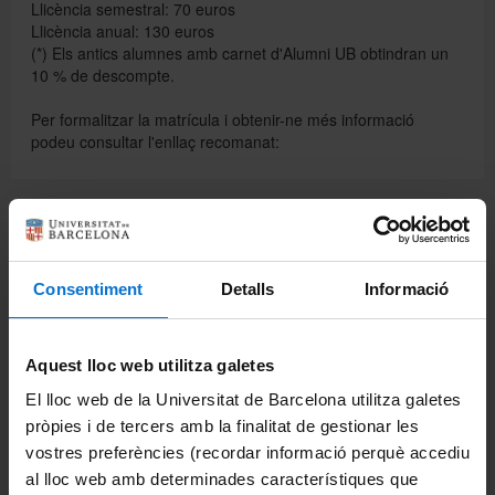
Llicència semestral: 70 euros
Llicència anual: 130 euros
(*) Els antics alumnes amb carnet d'Alumni UB obtindran un
10 % de descompte.
Per formalitzar la matrícula i obtenir-ne més informació
podeu consultar l'enllaç recomanat:
Enllaç relacionat
Consentiment
Detalls
Informació
Comparteix-ho:
Aquest lloc web utilitza galetes
El lloc web de la Universitat de Barcelona utilitza galetes
Imprimeix
pròpies i de tercers amb la finalitat de gestionar les
Portals i intranets
vostres preferències (recordar informació perquè accediu
Portal d'estudiants
al lloc web amb determinades característiques que