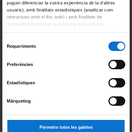
puguin diferenciar la vostra experiència de la d’altres
Intranet UB (PDI i PTGAS)
usuaris), amb finalitats estadístiques (analitzar com
interactueu amb el lloc web) i amb finalitats de
Campus Virtual
màrqueting (gestionar la publicitat que s’ofereix
adequant-la en funció dels vostres hàbits de navegació).
Alumni UB
Per obtenir més informació sobre les galetes podeu
Selecció
consultar la
Política de galetes del lloc web de la
Requeriments
La Facultat
de
Universitat de Barcelona
.
consentiment
Coneix la facultat
Preferències
Organització i estructura
Estadístiques
Sistema de qualitat
Màrqueting
Activitat de la facultat
Acte de graduació
Permetre totes les galetes
Actualitat