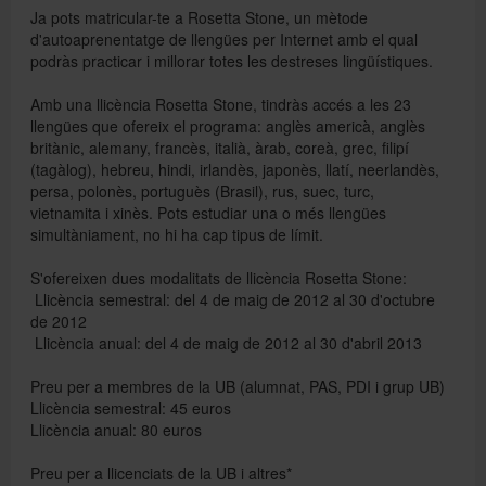
Ja pots matricular-te a Rosetta Stone, un mètode
d'autoaprenentatge de llengües per Internet amb el qual
podràs practicar i millorar totes les destreses lingüístiques.
Directori
Amb una llicència Rosetta Stone, tindràs accés a les 23
llengües que ofereix el programa: anglès americà, anglès
Español
britànic, alemany, francès, italià, àrab, coreà, grec, filipí
(tagàlog), hebreu, hindi, irlandès, japonès, llatí, neerlandès,
persa, polonès, portuguès (Brasil), rus, suec, turc,
vietnamita i xinès. Pots estudiar una o més llengües
English
simultàniament, no hi ha cap tipus de límit.
S'ofereixen dues modalitats de llicència Rosetta Stone:
 Llicència semestral: del 4 de maig de 2012 al 30 d'octubre
de 2012
 Llicència anual: del 4 de maig de 2012 al 30 d'abril 2013
Preu per a membres de la UB (alumnat, PAS, PDI i grup UB)
Llicència semestral: 45 euros
Llicència anual: 80 euros
Preu per a llicenciats de la UB i altres*