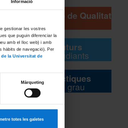
 Xarxa
Informació
Comissió de Qualitat
e la
 de gestionar les vostres
es que
ues que puguin diferenciar la
tueu amb el lloc web) i amb
Futurs
es hàbits de navegació). Per
estudiants
 de la Universitat de
Pràctiques
Màrqueting
del grau
etre totes les galetes