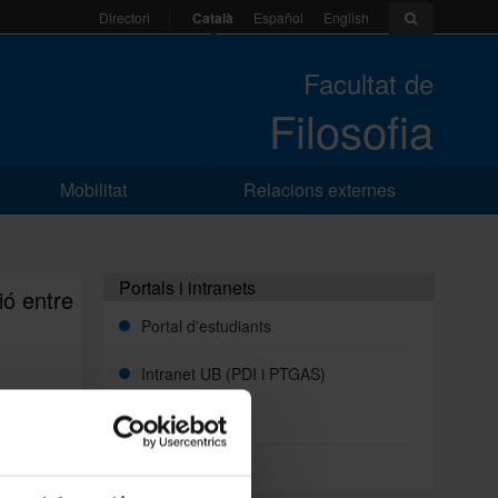
Català
Español
English
Directori
Facultat de
Filosofia
Mobilitat
Relacions externes
Portals i intranets
ió entre
Portal d'estudiants
Intranet UB (PDI i PTGAS)
Campus Virtual
 la
Alumni UB
ctivitat