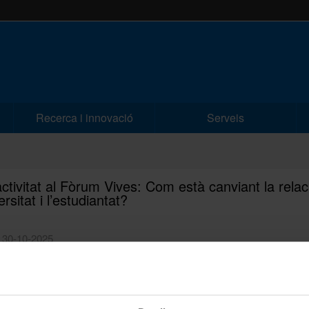
Recerca i innovació
Serveis
ctivitat al Fòrum Vives: Com està canviant la relac
ersitat i l’estudiantat?
| 30-10-2025
Els dies 6 i 7 de novembre de 2025,
Universitat de Vic acollirà una nova a