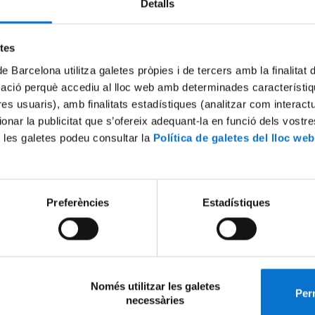
del Fòrum Vives, organitzada per la
Detalls
Vives d'Universitats, sota el títol:
"Com està canviant la relació entr
etes
universitat i l'estudiantat?
"
de Barcelona utilitza galetes pròpies i de tercers amb la finalitat
La trobada serà presencial i pretén
un espai de reflexió i debat sobre els nous vincles, expectatives i rept
mació perquè accediu al lloc web amb determinades característiq
n la relació entre les institucions universitàries i el seu alumnat.
tres usuaris), amb finalitats estadístiques (analitzar com interac
ions obertes fins al 31 d'octubre de 2025 a través aquest
formulari
.
ionar la publicitat que s’ofereix adequant-la en funció dels vostr
 les galetes podeu consultar la
Política de galetes del lloc web
 de tota la informació en el següent
enllaç
.
em a participar-hi.
Preferències
Estadístiques
eix-ho:
x
Només utilitzar les galetes
Perm
necessàries