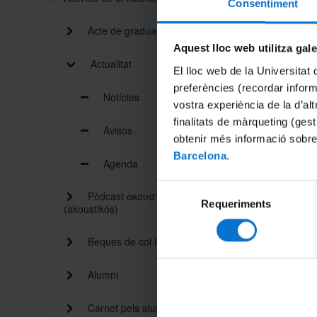
Consentiment
Acte de graduació
Aquest lloc web utilitza gal
Actualitat
El lloc web de la Universitat 
generar 
preferències (recordar infor
Notícies
configure
vostra experiència de la d’al
Inscripc
finalitats de màrqueting (gest
Avisos
obtenir més informació sobre
Disposeu
Barcelona
.
Agenda
Uns anim
Selecció
Pòdcast ἀκουστικός
Requeriments
de
(akoustikós)
Compart
consentiment
Beques de col·laboració
Imprimei
Alumni
Carnet pels alumnes i personal