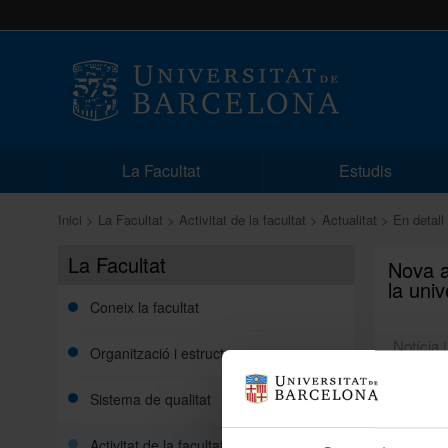
La Facultat
Estudis
Inici
La Facultat
Activitat de la facultat
Actualitat
En detall
La Facultat
Nova a
la univ
Coneix la facultat
Notícia 
Organització i estructura
Sistema de qualitat
Activitat de la facultat