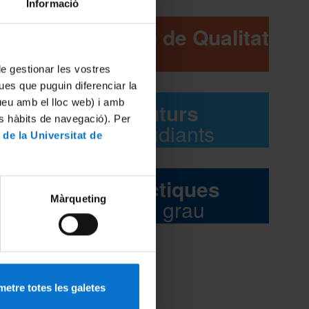
Informació
tubre
Comissió de Qualitat
 de gestionar les vostres
ues que puguin diferenciar la
tueu amb el lloc web) i amb
Futurs
es hàbits de navegació). Per
estudiants
 de la Universitat de
Pràctiques
Màrqueting
del grau
9-2020-
etre totes les galetes