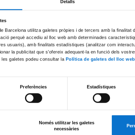
Detalls
El termini de presentació de sol·licituds és del 6 de juliol fins al 15 d'oc
etes
anem que facis la sol·licitud com a mínim 10 dies abans de fer la teva
de Barcelona utilitza galetes pròpies i de tercers amb la finalitat
a.
mació perquè accediu al lloc web amb determinades característiq
tres usuaris), amb finalitats estadístiques (analitzar com interac
s informació consulteu els enllaços següents:
ionar la publicitat que s’ofereix adequant-la en funció dels vostr
www.ub.edu/beques/grausimasters/Diagrama%20becari%20II%20(2).pdf
 les galetes podeu consultar la
Política de galetes del lloc web
ww.ub.edu/filosofia/guia_grau_filosofia/indicacions_1.html
gaur.gencat.cat/ca/beques-i-ajuts/convocatories-per-temes/Acreditacio-
Preferències
Estadístiques
ca-procediment-MATRC-i-beques-EQUITAT-per-al-curs-academic-201
EQUITAT-2019
eix-ho:
Només utilitzar les galetes
Perm
necessàries