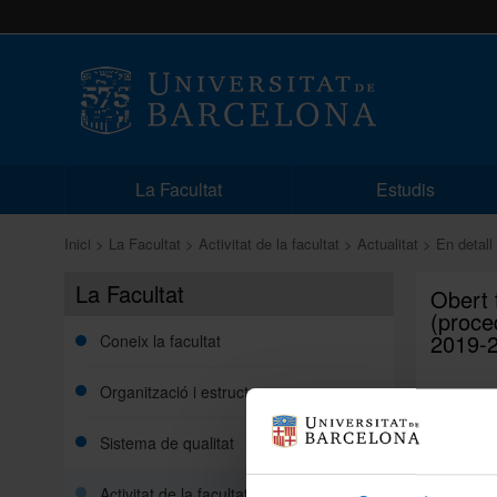
La Facultat
Estudis
Inici
La Facultat
Activitat de la facultat
Actualitat
En detall
La Facultat
Obert t
(proce
2019-
Coneix la facultat
Organització i estructura
Notícia 
Sistema de qualitat
Obert te
beques 
Activitat de la facultat