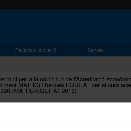
Recerca i innovació
Serveis
ermini per a la sol·licitud de l'Acreditació econòmi
diment MATRC) i beques EQUITAT per al curs ac
2020 (MATRC-EQUITAT 2019)
| 08-07-2019
rmini per a la sol·licitud de l'Acreditació econòmica (procediment MATR
EQUITAT per al curs acadèmic 2019-2020 (MATRC-EQUITAT 2019)