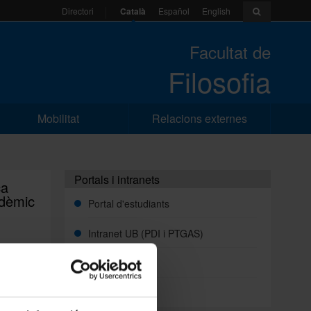
Català
Español
English
Directori
Facultat de
Filosofia
Mobilitat
Relacions externes
Portals i intranets
ca
adèmic
Portal d'estudiants
Intranet UB (PDI i PTGAS)
Campus Virtual
C) i
Alumni UB