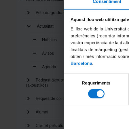
Consentiment
Termini: 
Acte de graduació
2019.
Aquest lloc web utilitza gal
Actualitat
Et recom
El lloc web de la Universitat 
matrícul
preferències (recordar infor
Notícies
vostra experiència de la d’al
Per a mé
finalitats de màrqueting (gest
Avisos
http://
obtenir més informació sobre
Barcelona
.
Agenda
http://w
Selecció
http://a
Pòdcast ἀκουστικός
Requeriments
de
economi
(akoustikós)
MATRC-
consentiment
Beques de col·laboració
Compart
Alumni
Carnet pels alumnes i personal