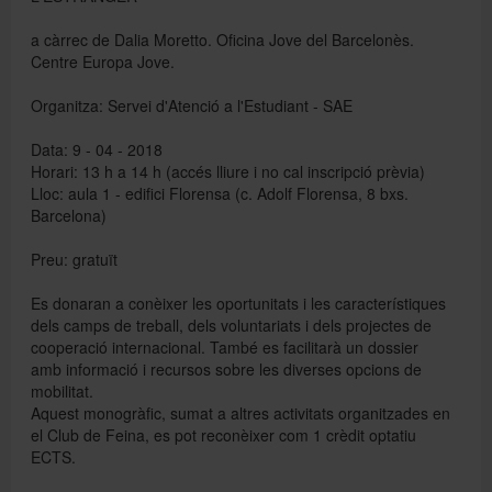
a càrrec de Dalia Moretto. Oficina Jove del Barcelonès.
Centre Europa Jove.
Directori
Organitza: Servei d'Atenció a l'Estudiant - SAE
Español
Data: 9 - 04 - 2018
Horari: 13 h a 14 h (accés lliure i no cal inscripció prèvia)
Lloc: aula 1 - edifici Florensa (c. Adolf Florensa, 8 bxs.
Barcelona)
English
Preu: gratuït
Es donaran a conèixer les oportunitats i les característiques
dels camps de treball, dels voluntariats i dels projectes de
cooperació internacional. També es facilitarà un dossier
amb informació i recursos sobre les diverses opcions de
mobilitat.
Aquest monogràfic, sumat a altres activitats organitzades en
el Club de Feina, es pot reconèixer com 1 crèdit optatiu
ECTS.