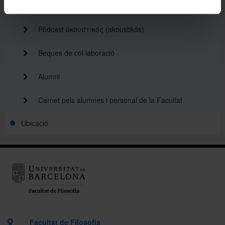
Agenda
Pòdcast ἀκουστικός (akoustikós)
Beques de col·laboració
Alumni
Carnet pels alumnes i personal de la Facultat
Ubicació
Facultat de Filosofia