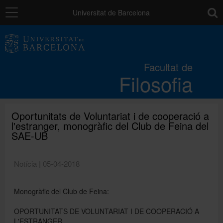
Navegació
toolb
Universitat de Barcelona
La Facultat
Facultat de
Filosofia
Estudis
Recerca i innovació
Oportunitats de Voluntariat i de cooperació a
l'estranger, monogràfic del Club de Feina del
SAE-UB
Serveis
Notícia | 05-04-2018
Mobilitat
Monogràfic del Club de Feina:
OPORTUNITATS DE VOLUNTARIAT I DE COOPERACIÓ A
Relacions externes
L'ESTRANGER