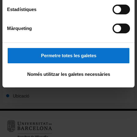
Estadístiques
Avisos
Agenda
Màrqueting
Pòdcast ἀκουστικός (akoustikós)
Beques de col·laboració
Permetre totes les galetes
Alumni
Només utilitzar les galetes necessàries
Carnet pels alumnes i personal de la Facultat
Ubicació