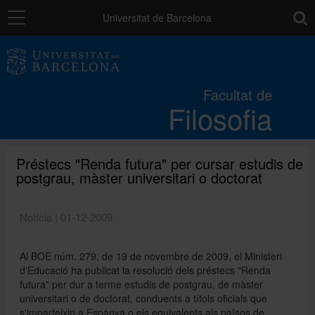
Navegació
toolb
Universitat de Barcelona
La Facultat
Facultat de
Filosofia
Estudis
Recerca i innovació
Préstecs "Renda futura" per cursar estudis de
postgrau, màster universitari o doctorat
Serveis
Notícia | 01-12-2009
Al BOE núm. 279, de 19 de novembre de 2009, el Ministeri
Mobilitat
d'Educació ha publicat la resolució dels préstecs "Renda
futura" per dur a terme estudis de postgrau, de màster
universitari o de doctorat, conduents a títols oficials que
Relacions externes
s'imparteixin a Espanya o els equivalents als països de