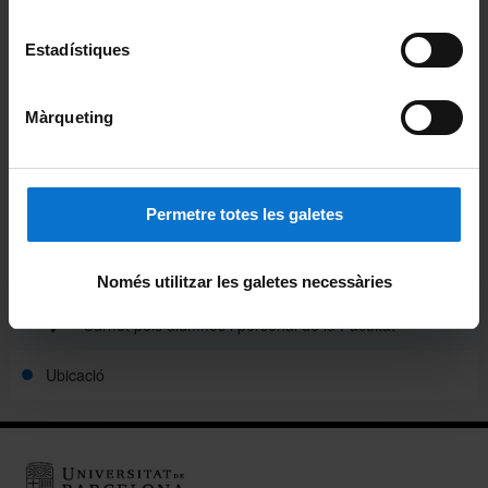
Notícies
Estadístiques
Avisos
Màrqueting
Agenda
Pòdcast ἀκουστικός (akoustikós)
Permetre totes les galetes
Beques de col·laboració
Alumni
Només utilitzar les galetes necessàries
Carnet pels alumnes i personal de la Facultat
Ubicació