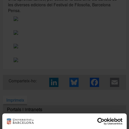
les diverses edicions del Festival de Filosofia, Barcelona
Pensa.
Directori
Español
English
Comparteix-ho:
Imprimeix
Portals i intranets
Portal d'estudiants