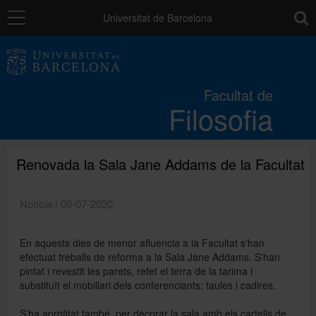
Navegació
toolb
Universitat de Barcelona
La Facultat
Facultat de
Filosofia
Estudis
Recerca i innovació
Renovada la Sala Jane Addams de la Facultat
Notícia | 08-07-2020
Serveis
En aquests dies de menor afluència a la Facultat s'han
efectuat treballs de reforma a la Sala Jane Addams. S'han
Mobilitat
pintat i revestit les parets, refet el terra de la tarima i
substituït el mobiliari dels conferenciants: taules i cadires.
Relacions externes
S'ha aprofitat també, per decorar la sala amb els cartells de