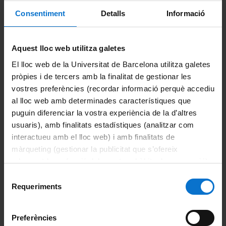
Intranet UB (PDI i PTGAS)
Consentiment
Detalls
Informació
Campus Virtual
Alumni UB
Aquest lloc web utilitza galetes
El lloc web de la Universitat de Barcelona utilitza galetes
La Facultat
pròpies i de tercers amb la finalitat de gestionar les
vostres preferències (recordar informació perquè accediu
Coneix la facultat
al lloc web amb determinades característiques que
puguin diferenciar la vostra experiència de la d’altres
Organització i estructura
usuaris), amb finalitats estadístiques (analitzar com
interactueu amb el lloc web) i amb finalitats de
Sistema de qualitat
màrqueting (gestionar la publicitat que s’ofereix
adequant-la en funció dels vostres hàbits de navegació).
Activitat de la facultat
Per obtenir més informació sobre les galetes podeu
Selecció
consultar la
Política de galetes del lloc web de la
Acte de graduació
Requeriments
de
Universitat de Barcelona
.
consentiment
Actualitat
Preferències