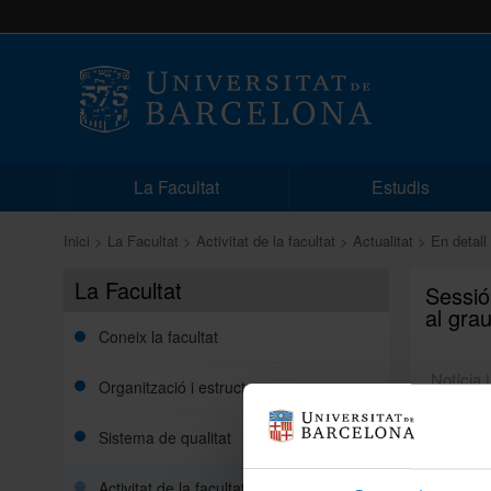
La Facultat
Estudis
Inici
La Facultat
Activitat de la facultat
Actualitat
En detall
La Facultat
Sessió
al grau
Coneix la facultat
Notícia 
Organització i estructura
Sistema de qualitat
Benvolgu
nou curs
Activitat de la facultat