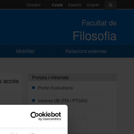
Català
Español
English
Directori
Facultat de
Filosofia
Mobilitat
Relacions externes
Portals i intranets
u accés
Portal d'estudiants
Intranet UB (PDI i PTGAS)
Campus Virtual
da al
Alumni UB