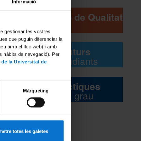
Informació
, 4t
Comissió de Qualitat
 de gestionar les vostres
ues que puguin diferenciar la
tueu amb el lloc web) i amb
Futurs
es hàbits de navegació). Per
estudiants
 de la Universitat de
Pràctiques
Màrqueting
del grau
etre totes les galetes