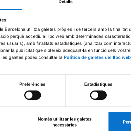
Detalls
s dia 15 de setembre hi haurà dues sessions informatives a la Sala Gran
al matí (12 h) i l'altra, a la tarda (17 h).
etes
rà, entre altres temes, sobre la Biblioteca i els Serveis Lingüístics, els
ants dels estudiants i el Pla d'acció tutorial (PAT).
de Barcelona utilitza galetes pròpies i de tercers amb la finalitat
mació perquè accediu al lloc web amb determinades característiq
 convidats! Esperem la vostra assistència.
tres usuaris), amb finalitats estadístiques (analitzar com interac
ionar la publicitat que s’ofereix adequant-la en funció dels vostr
 les galetes podeu consultar la
Política de galetes del lloc web
eix-ho:
x
Preferències
Estadístiques
Només utilitzar les galetes
Perm
necessàries