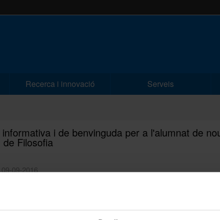
Recerca i innovació
Serveis
 informativa i de benvinguda per a l'alumnat de no
 de Filosofia
| 09-09-2016
ts i benvolgudes estudiants de nou accés: us volem donar la benvingu
 2016-2017 que esteu a punt de començar.