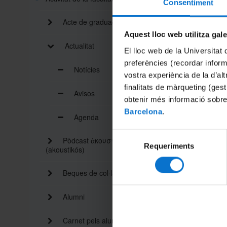
Consentiment
El dijou
pis, una 
Acte de graduació
Aquest lloc web utilitza gal
S'informa
Actualitat
represent
El lloc web de la Universitat 
preferències (recordar infor
Hi esteu
Notícies
vostra experiència de la d’al
finalitats de màrqueting (gest
Avisos
obtenir més informació sobre
Compart
Barcelona
.
Agenda
Selecció
Imprimei
Pòdcast ἀκουστικός
Requeriments
de
(akoustikós)
consentiment
Beques de col·laboració
Alumni
Carnet pels alumnes i personal