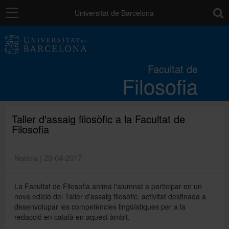
Navegació
toolb
Universitat de Barcelona
La Facultat
Facultat de
Filosofia
Estudis
Recerca i innovació
Taller d'assaig filosòfic a la Facultat de
Filosofia
Serveis
Notícia | 20-04-2017
La Facultat de Filosofia anima l'alumnat a participar en un
Mobilitat
nova edició del Taller d'assaig filosòfic, activitat destinada a
desenvolupar les competències lingüístiques per a la
redacció en català en aquest àmbit.
Relacions externes