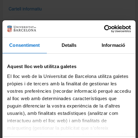
Cartell informatiu
Comparteix-ho:
Consentiment
Detalls
Informació
Imprimeix
Portals i intranets
Aquest lloc web utilitza galetes
Portal d'estudiants
El lloc web de la Universitat de Barcelona utilitza galetes
pròpies i de tercers amb la finalitat de gestionar les
Intranet UB (PDI i PTGAS)
vostres preferències (recordar informació perquè accediu
al lloc web amb determinades característiques que
Campus Virtual
puguin diferenciar la vostra experiència de la d’altres
Alumni UB
usuaris), amb finalitats estadístiques (analitzar com
interactueu amb el lloc web) i amb finalitats de
La Facultat
màrqueting (gestionar la publicitat que s’ofereix
adequant-la en funció dels vostres hàbits de navegació).