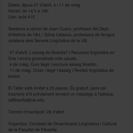
Dates: dijous 27 d'abril, 4 i 11 de maig
Horari: de 14 h a 16h
Lloc: aula 410
Directori
Sessions a càrrec de Joan Cuscó, professor del Dept.
d'Història de l'Art, i Sílvia Catasús, professora de llengua
Español
catalana dels Serveis Lingüístics de la UB.
 27 d'abril. L'assaig és filosofia? i Recursos lingüístics en
línia i errors gramaticals més usuals.
English
 4 de maig. Com llegir i escriure assaig filosòfic.
 11 de maig. Crear i llegir l'assaig i Revisió lingüística de
textos.
El Taller està limitat a 25 places. És gratuït, però cal
inscriure-s'hi prèviament enviant un missatge a l'adreça:
xdfilosofia@ub.edu.
Termini d'inscripció: 26 d'abril.
Organitza: Comissió de Dinamització Lingüística i Cultural
de la Facultat de Filosofia