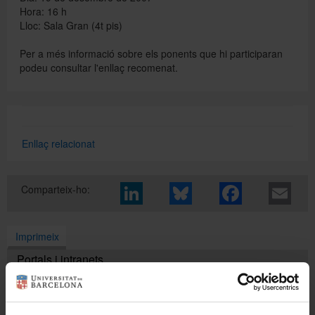
Hora: 16 h
Lloc: Sala Gran (4t pis)
Directori
Per a més informació sobre els ponents que hi participaran
podeu consultar l'enllaç recomenat.
Español
English
Enllaç relacionat
Comparteix-ho:
Imprimeix
Portals i intranets
Portal d'estudiants
Intranet UB (PDI i PTGAS)