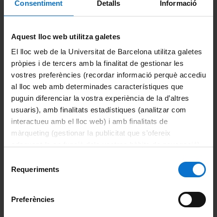
Consentiment
Detalls
Informació
Campus Virtual
Aquest lloc web utilitza galetes
Alumni UB
El lloc web de la Universitat de Barcelona utilitza galetes
La Facultat
pròpies i de tercers amb la finalitat de gestionar les
vostres preferències (recordar informació perquè accediu
Coneix la facultat
al lloc web amb determinades característiques que
puguin diferenciar la vostra experiència de la d’altres
Organització i estructura
usuaris), amb finalitats estadístiques (analitzar com
interactueu amb el lloc web) i amb finalitats de
Sistema de qualitat
màrqueting (gestionar la publicitat que s’ofereix
adequant-la en funció dels vostres hàbits de navegació).
Activitat de la facultat
Per obtenir més informació sobre les galetes podeu
Selecció
consultar la
Política de galetes del lloc web de la
Requeriments
de
Acte de graduació
Universitat de Barcelona
.
consentiment
Actualitat
Preferències