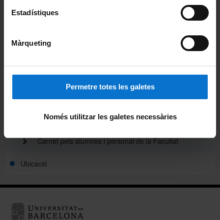
Notícies
Estadístiques
Avisos
Màrqueting
Agenda
Pòdcast ἀκουστικός (akoustikós)
Permetre totes les galetes
Beques de col·laboració
Només utilitzar les galetes necessàries
Alumni
Carnet pels alumnes i personal de la Facultat
Ubicació