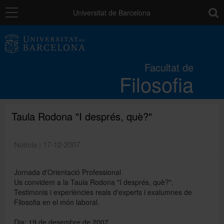
Navegació
toolb
Universitat de Barcelona
La Facultat
Facultat de
Filosofia
Estudis
Recerca i innovació
Taula Rodona "I després, què?"
Notícia | 17-12-2007
Serveis
Jornada d'Orientació Professional
Us convidem a la Taula Rodona "I després, què?".
Mobilitat
Testimonis i experiències reals d'experts i exalumnes de
Filosofia en el món laboral.
Relacions externes
Dia: 19 de desembre de 2007